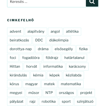
Keresé
élményeim
a
–
következő
a
kifejezésre:
MI
CIMKEFELHŐ
kabalánk””
advent
alapítvány
angol
atlétika
beiratkozás
DDC
diákolimpia
dorottya-nap
dráma
elsősegély
fizika
foci
fogadóóra
földrajz
határtalanul
Hittan
horvát
informatika
karácsony
kirándulás
kémia
képek
kézilabda
kórus
magyar
matek
matematika
megyei
műsor
NTP
országos
projekt
pályázat
rajz
robotika
sport
színjátszó