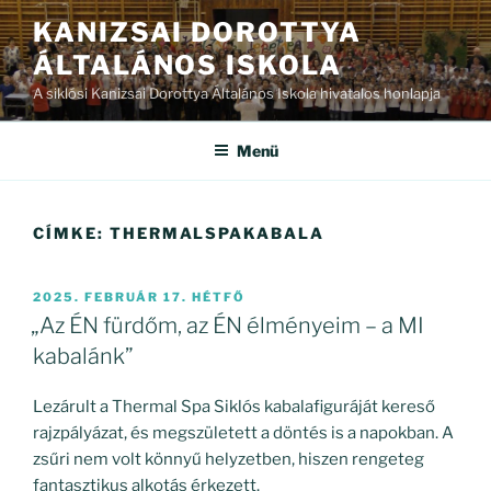
Tartalomhoz
KANIZSAI DOROTTYA
ÁLTALÁNOS ISKOLA
A siklósi Kanizsai Dorottya Általános Iskola hivatalos honlapja
Menü
CÍMKE:
THERMALSPAKABALA
BEKÜLDVE:
2025. FEBRUÁR 17. HÉTFŐ
„Az ÉN fürdőm, az ÉN élményeim – a MI
kabalánk”
Lezárult a Thermal Spa Siklós kabalafiguráját kereső
rajzpályázat, és megszületett a döntés is a napokban. A
zsűri nem volt könnyű helyzetben, hiszen rengeteg
fantasztikus alkotás érkezett.