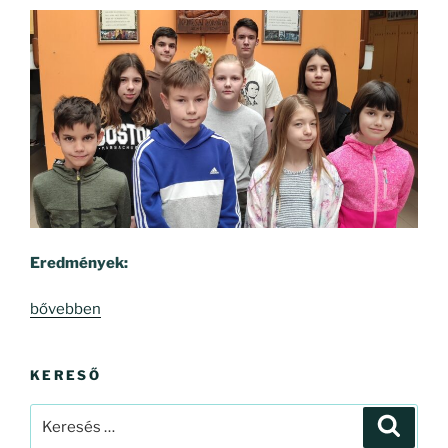
Eredmények:
„Kedvencünk
bővebben
a
matematika!”
KERESŐ
Keresés
Keresé
a