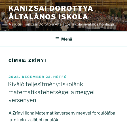
Tartalomhoz
KANIZSAI DOROTTYA
ÁLTALÁNOS ISKOLA
A siklósi Kanizsai Dorottya Általános Iskola hivatalos honlapja
Menü
CÍMKE:
ZRÍNYI
BEKÜLDVE:
2025. DECEMBER 22. HÉTFŐ
Kiváló teljesítmény: Iskolánk
matematikatehetségei a megyei
versenyen
A
Zrínyi Ilona Matematikaverseny megyei fordulójába
jutottak az alábbi tanulók.