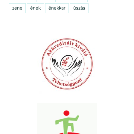
zene
ének
énekkar
úszás