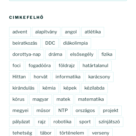
következő
kifejezésre:
CIMKEFELHŐ
advent
alapítvány
angol
atlétika
beiratkozás
DDC
diákolimpia
dorottya-nap
dráma
elsősegély
fizika
foci
fogadóóra
földrajz
határtalanul
Hittan
horvát
informatika
karácsony
kirándulás
kémia
képek
kézilabda
kórus
magyar
matek
matematika
megyei
műsor
NTP
országos
projekt
pályázat
rajz
robotika
sport
színjátszó
tehetség
tábor
történelem
verseny