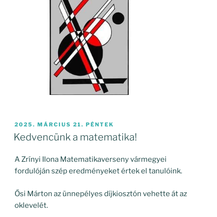
BEKÜLDVE:
2025. MÁRCIUS 21. PÉNTEK
Kedvencünk a matematika!
A Zrínyi Ilona Matematikaverseny vármegyei
fordulóján szép eredményeket értek el tanulóink.
Ősi Márton az ünnepélyes díjkiosztón vehette át az
oklevelét.