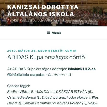
Tartalomhoz
KANIZSAI DOROTTYA
ÁLTALÁNOS ISKOLA
A siklósi Kanizsai Dorottya Általános Iskola hivatalos honlapja
Menü
BEKÜLDVE:
2010. MÁJUS 25. KEDD
SZERZŐ:
ADMIN
ADIDAS Kupa országos döntő
Az ADIDAS Kupa országos döntőjén
iskolánk U12-es
fiú kézilabda csapata
ezüstérmes
lett.
Csapat tagjai:
Bedics Viktor, Borbás Dániel, CSÁSZÁR ISTVÁN (6),
Csizmadia Bence (1), Diósdi Lorand, Fodor Norbert, Illés
Dávid (1), Kanyar B
arnabás (2), Kovács Roland (2), Nagy-