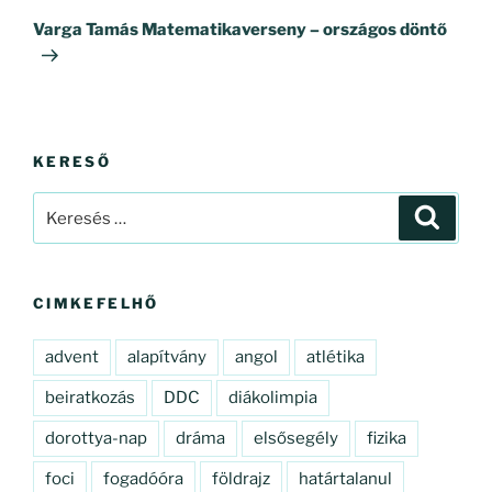
bejegyzés
Varga Tamás Matematikaverseny – országos döntő
KERESŐ
Keresés
Keresé
a
következő
kifejezésre:
CIMKEFELHŐ
advent
alapítvány
angol
atlétika
beiratkozás
DDC
diákolimpia
dorottya-nap
dráma
elsősegély
fizika
foci
fogadóóra
földrajz
határtalanul