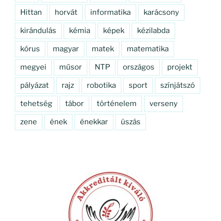
Hittan
horvát
informatika
karácsony
kirándulás
kémia
képek
kézilabda
kórus
magyar
matek
matematika
megyei
műsor
NTP
országos
projekt
pályázat
rajz
robotika
sport
színjátszó
tehetség
tábor
történelem
verseny
zene
ének
énekkar
úszás