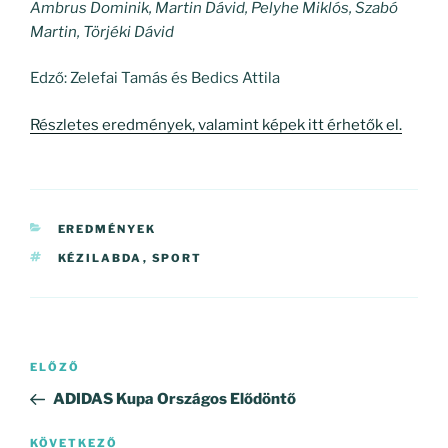
Ambrus Dominik, Martin Dávid, Pelyhe Miklós, Szabó
Martin, Törjéki Dávid
Edző: Zelefai Tamás és Bedics Attila
Részletes eredmények, valamint képek itt érhetők el.
KATEGÓRIÁK
EREDMÉNYEK
CÍMKÉK
KÉZILABDA
,
SPORT
Bejegyzés
Korábbi
ELŐZŐ
navigáció
bejegyzés
ADIDAS Kupa Országos Elődöntő
Következő
KÖVETKEZŐ