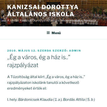
Tartalomhoz
KANIZSAI DOROTTYA
ÁLTALÁNOS ISKOLA
A siklósi Kanizsai Dorottya Általános Iskola hivatalos honlapja
Menü
BEKÜLDVE:
2010. MÁJUS 12. SZERDA
SZERZŐ:
ADMIN
,,Ég a város, ég a ház is..”
rajzpályázat
A Tűzoltóság által kiírt ,,Ég a város, ég a ház is..”
rajzpályázaton iskolánk tanulói a következő
eredményeket érték el:
I. hely:
Bárdonicsek Klaudia (
1. a
), Bordás Attila ( 5. b )