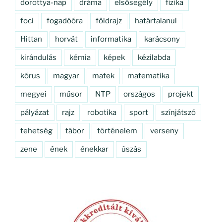
dorottya-nap
dráma
elsősegély
fizika
foci
fogadóóra
földrajz
határtalanul
Hittan
horvát
informatika
karácsony
kirándulás
kémia
képek
kézilabda
kórus
magyar
matek
matematika
megyei
műsor
NTP
országos
projekt
pályázat
rajz
robotika
sport
színjátszó
tehetség
tábor
történelem
verseny
zene
ének
énekkar
úszás