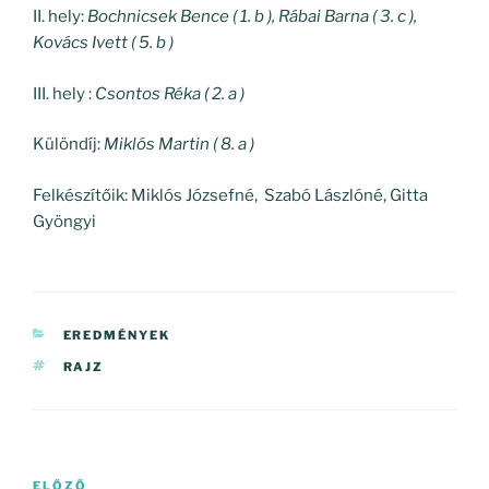
II. hely:
Bochnicsek Bence ( 1.
b ), Rábai Barna ( 3. c ),
Kovács Ivett ( 5. b )
III. hely :
Csontos Réka (
2. a
)
Különdíj:
Miklós Martin (
8. a
)
Felkészítőik: Miklós Józsefné, Szabó Lászlóné, Gitta
Gyöngyi
KATEGÓRIÁK
EREDMÉNYEK
CÍMKÉK
RAJZ
Bejegyzés
Korábbi
ELŐZŐ