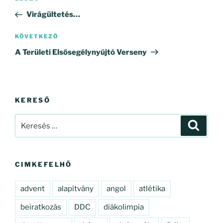
navigáció
bejegyzés
Virágültetés…
Következő
KÖVETKEZŐ
bejegyzés
A Területi Elsősegélynyújtó Verseny
KERESŐ
Keresés
Keresé
a
következő
kifejezésre:
CIMKEFELHŐ
advent
alapítvány
angol
atlétika
beiratkozás
DDC
diákolimpia