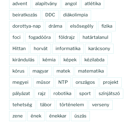
advent
alapítvány
angol
atlétika
beiratkozás
DDC
diákolimpia
dorottya-nap
dráma
elsősegély
fizika
foci
fogadóóra
földrajz
határtalanul
Hittan
horvát
informatika
karácsony
kirándulás
kémia
képek
kézilabda
kórus
magyar
matek
matematika
megyei
műsor
NTP
országos
projekt
pályázat
rajz
robotika
sport
színjátszó
tehetség
tábor
történelem
verseny
zene
ének
énekkar
úszás