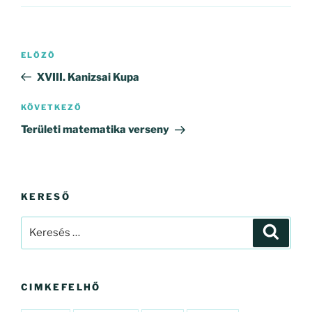
Bejegyzés
Korábbi
ELŐZŐ
navigáció
bejegyzés
XVIII. Kanizsai Kupa
Következő
KÖVETKEZŐ
bejegyzés
Területi matematika verseny
KERESŐ
Keresés
Keresé
a
következő
kifejezésre:
CIMKEFELHŐ