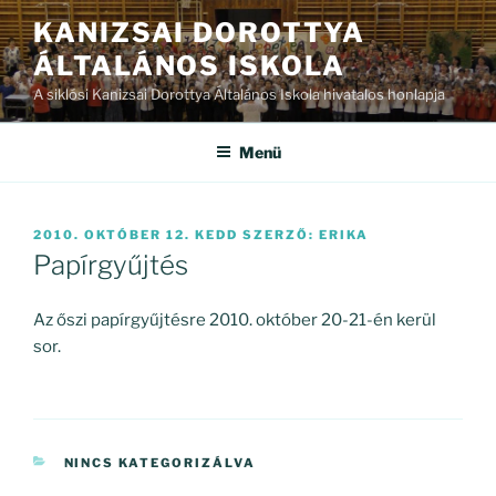
Tartalomhoz
KANIZSAI DOROTTYA
ÁLTALÁNOS ISKOLA
A siklósi Kanizsai Dorottya Általános Iskola hivatalos honlapja
Menü
BEKÜLDVE:
2010. OKTÓBER 12. KEDD
SZERZŐ:
ERIKA
Papírgyűjtés
Az őszi papírgyűjtésre 2010. október 20-21-én kerül
sor.
KATEGÓRIÁK
NINCS KATEGORIZÁLVA