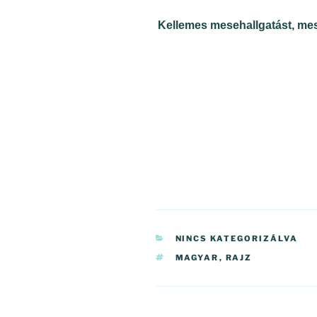
Kellemes mesehallgatást, mese
KATEGÓRIÁK
NINCS KATEGORIZÁLVA
CÍMKÉK
MAGYAR
,
RAJZ