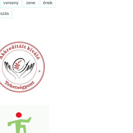
verseny
zene
ének
szás