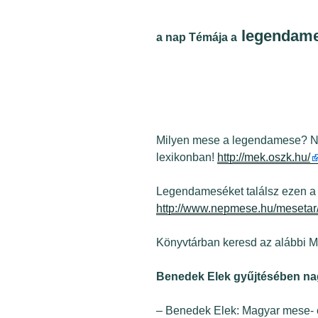
legendam
a nap Témája a
Milyen mese a legendamese? Né
lexikonban!
http://mek.oszk.hu/
Legendameséket találsz ezen a
http://www.nepmese.hu/mesetar
Könyvtárban keresd az aláb
Benedek Elek gyűjtésében na
– Benedek Elek: Magyar mese- é