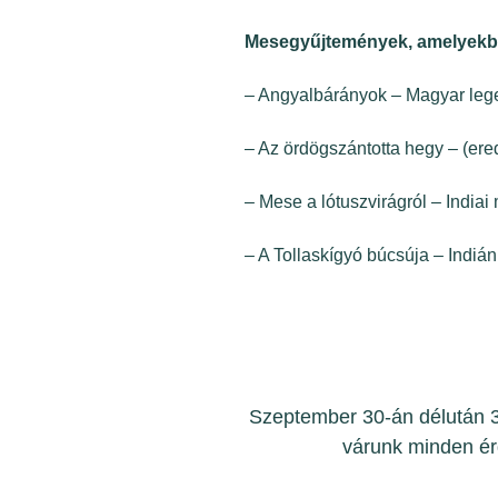
Mesegyűjtemények, amelyekbe
– Angyalbárányok – Magyar le
– Az ördögszántotta hegy – (e
– Mese a lótuszvirágról – India
– A Tollaskígyó búcsúja – Indi
Szeptember 30-án délután 3 
várunk minden ér