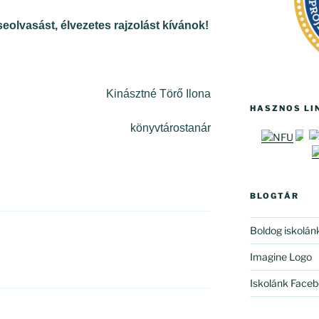
olvasást, élvezetes rajzolást kívánok!
Kinásztné Törő Ilona
HASZNOS LI
könyvtárostanár
BLOGTÁR
Boldog iskolán
Imagine Logo
Iskolánk Faceb