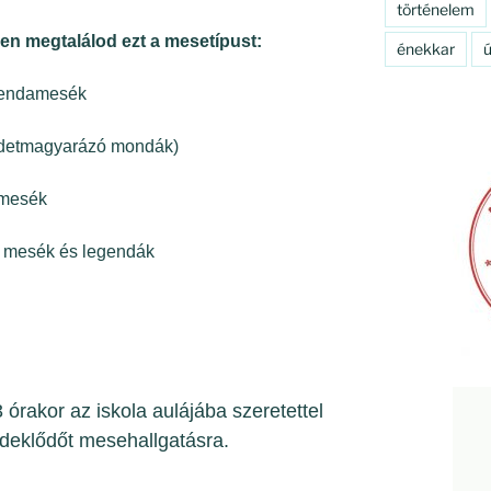
történelem
n megtalálod ezt a mesetípust:
énekkar
ú
gendamesék
redetmagyarázó mondák)
i mesék
án mesék és legendák
órakor az iskola aulájába szeretettel
deklődőt mesehallgatásra.