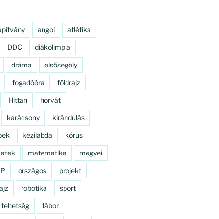
apítvány
angol
atlétika
DDC
diákolimpia
dráma
elsősegély
fogadóóra
földrajz
Hittan
horvát
karácsony
kirándulás
pek
kézilabda
kórus
atek
matematika
megyei
TP
országos
projekt
ajz
robotika
sport
tehetség
tábor