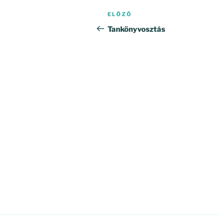
Bejegyzés
Korábbi
ELŐZŐ
navigáció
bejegyzés
Tankönyvosztás