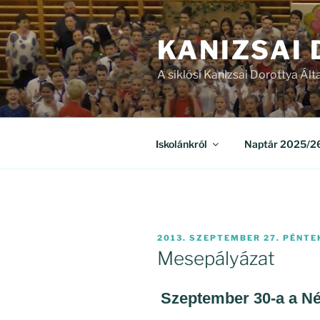
Tartalomhoz
KANIZSAI
A siklósi Kanizsai Dorottya Ált
Iskolánkról
Naptár 2025/26
BEKÜLDVE:
2013. SZEPTEMBER 27. PÉNTE
Mesepályázat
Szeptember 30-a a
Né