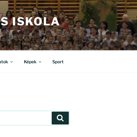
S ISKOLA
atok
Képek
Sport
Keresés