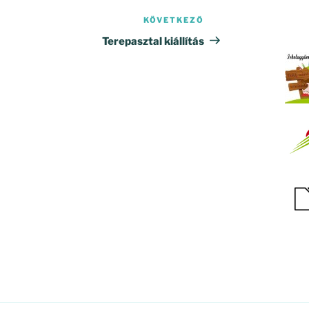
KÖVETKEZŐ
Következő
bejegyzés
Terepasztal kiállítás