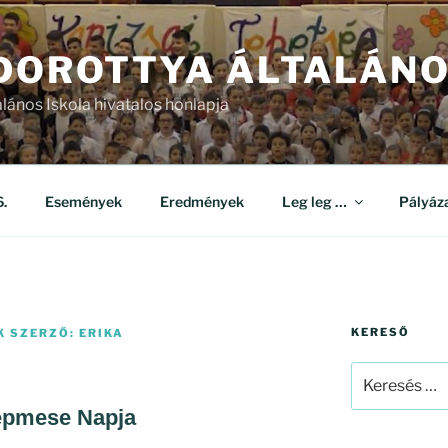
 DOROTTYA ÁLTALÁNO
alános Iskola hivatalos honlapja
.
Események
Eredmények
Leg leg …
Pályáz
KERESŐ
K
SZERZŐ:
ERIKA
Keresés
a
pmese Napja
következő
kifejezésre: