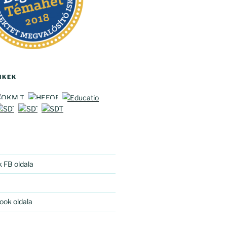
NKEK
k FB oldala
ook oldala