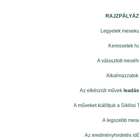
RAJZPÁLYÁZAT
Legyetek mesekut
Keressetek h
A választott meséhe
Alkalmazzatok 
Az elkészült művek
leadás
A műveket kiállítjuk a Siklós
A legszebb meseil
Az eredményhirdetés időp