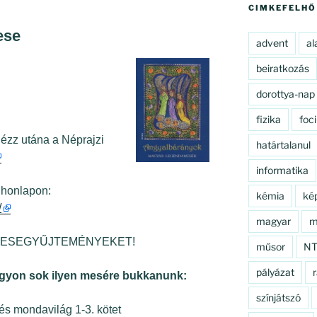
CIMKEFELHŐ
ese
advent
al
beiratkozás
dorottya-nap
fizika
foci
zz utána a Néprajzi
határtalanul
informatika
 honlapon:
kémia
ké
/
magyar
m
bi MESEGYŰJTEMÉNYEKET!
műsor
N
pályázat
r
gyon sok ilyen mesére bukkanunk:
színjátszó
s mondavilág 1-3. kötet