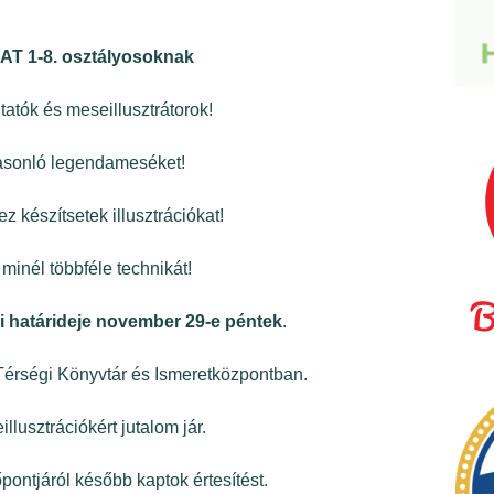
 1-8. osztályosoknak
atók és meseillusztrátorok!
asonló legendameséket!
z készítsetek illusztrációkat!
minél többféle technikát!
i határideje november 29-e péntek
.
i Térségi Könyvtár és Ismeretközpontban.
lusztrációkért jutalom jár.
ontjáról később kaptok értesítést.