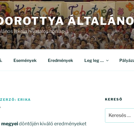
 DOROTTYA ÁLTALÁNO
alános Iskola hivatalos honlapja
.
Események
Eredmények
Leg leg …
Pályáz
KERESŐ
ZERZŐ:
ERIKA
y
Keresés
a
–
megyei
döntőjén kiváló eredményeket
következő
kifejezésre: