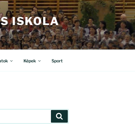
S ISKOLA
atok
Képek
Sport
Keresés