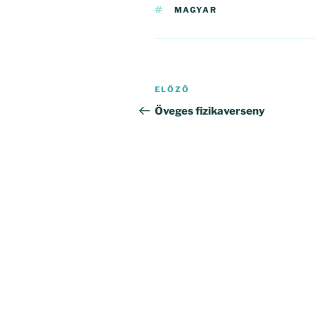
CÍMKÉK
MAGYAR
Bejegyzés
Korábbi
ELŐZŐ
navigáció
bejegyzés
Öveges fizikaverseny