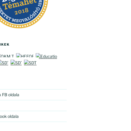
NKEK
k FB oldala
ook oldala