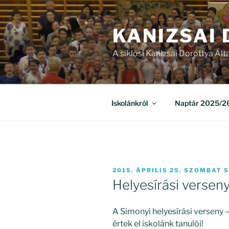
Tartalomhoz
KANIZSAI
A siklósi Kanizsai Dorottya Ált
Iskolánkról
Naptár 2025/26
BEKÜLDVE:
2015. ÁPRILIS 25. SZOMBAT
S
Helyesírási versen
A Simonyi helyesírási verseny 
értek el iskolánk tanulói!