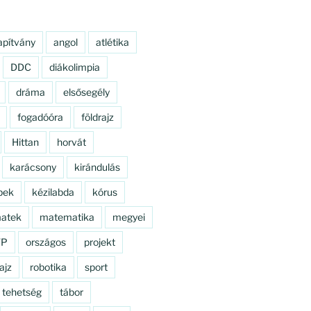
apítvány
angol
atlétika
DDC
diákolimpia
dráma
elsősegély
fogadóóra
földrajz
Hittan
horvát
karácsony
kirándulás
pek
kézilabda
kórus
atek
matematika
megyei
TP
országos
projekt
ajz
robotika
sport
tehetség
tábor