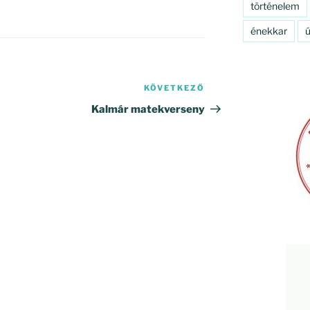
történelem
énekkar
ú
KÖVETKEZŐ
Következő
bejegyzés
Kalmár matekverseny