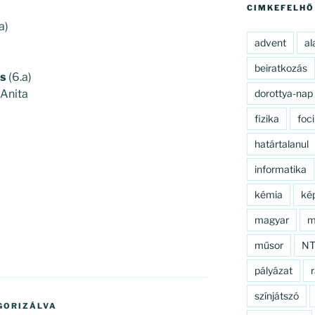
CIMKEFELHŐ
a)
advent
al
beiratkozás
ás
(6.a)
 Anita
dorottya-nap
fizika
foci
határtalanul
informatika
kémia
ké
magyar
m
műsor
N
pályázat
r
színjátszó
GORIZÁLVA