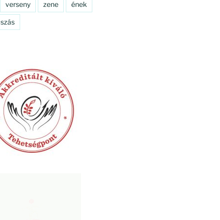
verseny
zene
ének
szás