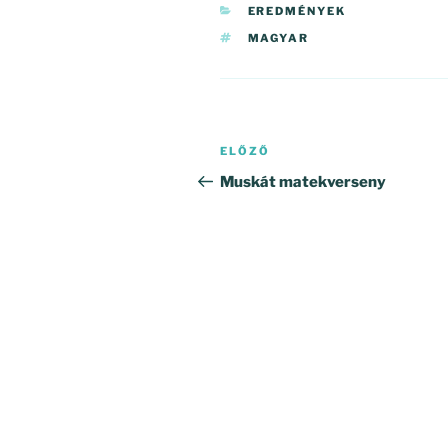
KATEGÓRIÁK
EREDMÉNYEK
CÍMKÉK
MAGYAR
Bejegyzés
Korábbi
ELŐZŐ
navigáció
bejegyzés
Muskát matekverseny