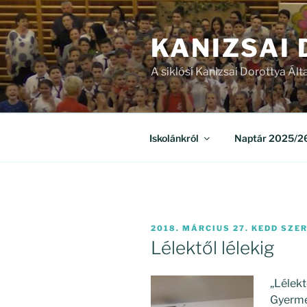
Tartalomhoz
KANIZSAI
A siklósi Kanizsai Dorottya Ált
Iskolánkról
Naptár 2025/26
BEKÜLDVE:
2018. MÁRCIUS 27. KEDD
SZER
Lélektől lélekig
„Lélekt
Gyermek