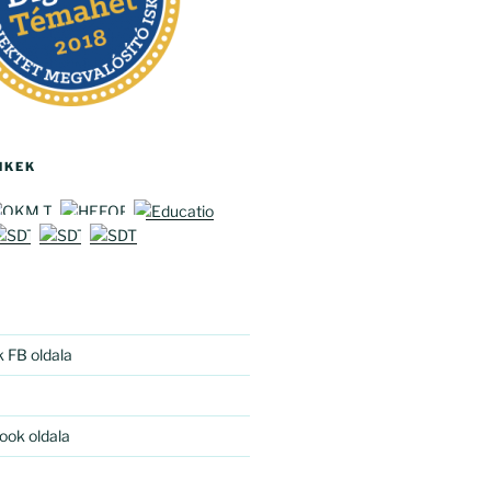
NKEK
k FB oldala
ook oldala