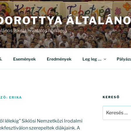
 DOROTTYA ÁLTALÁNO
alános Iskola hivatalos honlapja
.
Események
Eredmények
Leg leg …
Pályáz
KERESŐ
ZŐ:
ERIKA
Keresés
a
ől lélekig” Siklósi Nemzetközi Irodalmi
következő
fesztiválon szerepeltek diákjaink. A
kifejezésre: