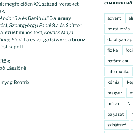
ak megfelelően XX. századi verseket
CIMKEFELHŐ
k.
ndor 8.a és Baráti Lili
5.a
arany
advent
al
tést,
Szentgyörgyi Fanni
8.a és
Spitzer
beiratkozás
.a
ezüst
minősítést,
Kovács Maya
ring Előd
4.a és
Varga István
5.a
bronz
dorottya-nap
ést kapott.
fizika
foci
ítők:
határtalanul
abó Lászlóné
informatika
zunyog Beatrix
kémia
ké
magyar
m
műsor
N
pályázat
r
színjátszó