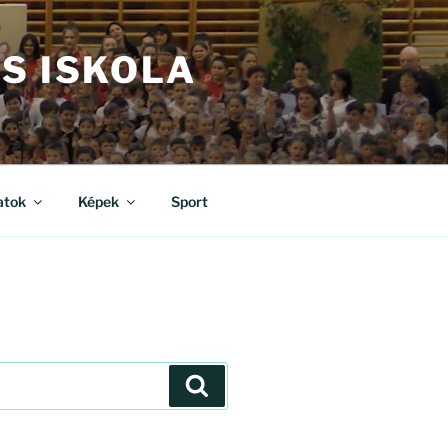
S ISKOLA
atok
Képek
Sport
Keresés