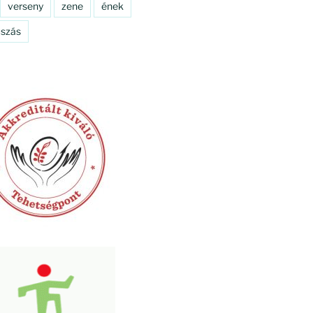
verseny
zene
ének
szás