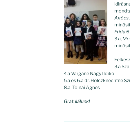
kiírásn
mondta
Agócs A
minősí
Frida
6
3.a,
Meh
minősít
Felkész
3.a Sz
4.a Vargáné Nagy Ildikó
5.a és 6.a dr. Holczknechtné S
8.a Tolnai Ágnes
Gratulálunk!