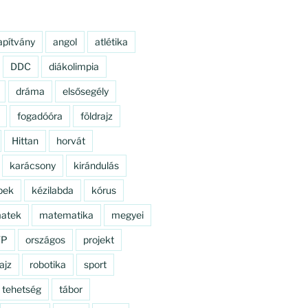
apítvány
angol
atlétika
DDC
diákolimpia
dráma
elsősegély
fogadóóra
földrajz
Hittan
horvát
karácsony
kirándulás
pek
kézilabda
kórus
atek
matematika
megyei
TP
országos
projekt
ajz
robotika
sport
tehetség
tábor