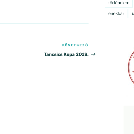
történelem
énekkar
ú
KÖVETKEZŐ
Következő
bejegyzés
Táncsics Kupa 2018.