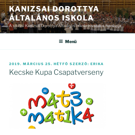
Tartalomhoz
KANIZSAI DOROTTYA
ÁLTALÁNOS ISKOLA
A siklósi Kanizsai Dorottya Általános Iskola hivatalos honlapja
Menü
BEKÜLDVE:
2019. MÁRCIUS 25. HÉTFŐ
SZERZŐ:
ERIKA
Kecske Kupa Csapatverseny