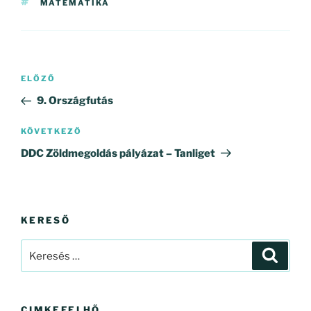
CÍMKÉK
MATEMATIKA
Bejegyzés
Korábbi
ELŐZŐ
navigáció
bejegyzés
9. Országfutás
Következő
KÖVETKEZŐ
bejegyzés
DDC Zöldmegoldás pályázat – Tanliget
KERESŐ
Keresés
Keresé
a
következő
kifejezésre:
CIMKEFELHŐ