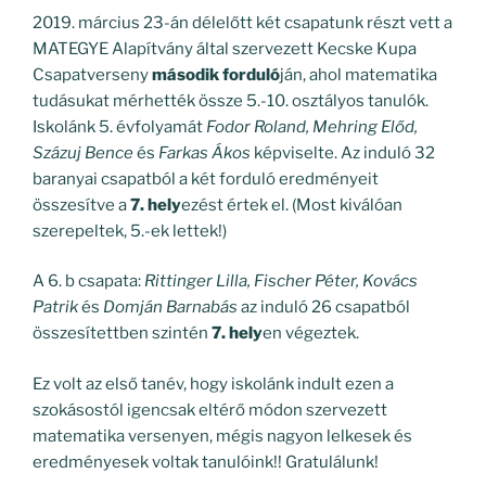
2019. március 23-án délelőtt két csapatunk részt vett a
MATEGYE Alapítvány által szervezett Kecske Kupa
Csapatverseny
második forduló
ján, ahol matematika
tudásukat mérhették össze 5.-10. osztályos tanulók.
Iskolánk 5. évfolyamát
Fodor Roland, Mehring Előd,
Százuj Bence
és
Farkas Ákos
képviselte. Az induló 32
baranyai csapatból a két forduló eredményeit
összesítve a
7. hely
ezést értek el. (Most kiválóan
szerepeltek, 5.-ek lettek!)
A 6. b csapata:
Rittinger Lilla, Fischer Péter, Kovács
Patrik
és
Domján Barnabás
az induló 26 csapatból
összesítettben szintén
7. hely
en végeztek.
Ez volt az első tanév, hogy iskolánk indult ezen a
szokásostól igencsak eltérő módon szervezett
matematika versenyen, mégis nagyon lelkesek és
eredményesek voltak tanulóink!! Gratulálunk!