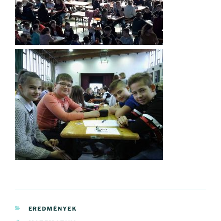
KATEGÓRIÁK
EREDMÉNYEK