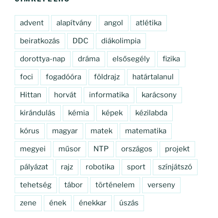
advent
alapítvány
angol
atlétika
beiratkozás
DDC
diákolimpia
dorottya-nap
dráma
elsősegély
fizika
foci
fogadóóra
földrajz
határtalanul
Hittan
horvát
informatika
karácsony
kirándulás
kémia
képek
kézilabda
kórus
magyar
matek
matematika
megyei
műsor
NTP
országos
projekt
pályázat
rajz
robotika
sport
színjátszó
tehetség
tábor
történelem
verseny
zene
ének
énekkar
úszás