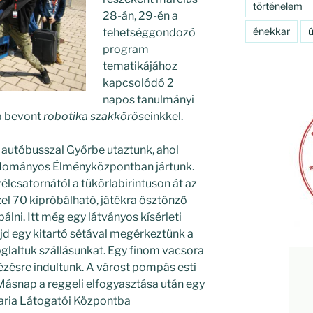
történelem
28-án, 29-én a
énekkar
ú
tehetséggondozó
program
tematikájához
kapcsolódó 2
napos tanulmányi
ba bevont
robotika szakkörös
einkkel.
 autóbusszal Győrbe utaztunk, ahol
udományos Élményközpontban jártunk.
szélcsatornától a tükörlabirintuson át az
el 70 kipróbálható, játékra ösztönző
bálni. Itt még egy látványos kísérleti
jd egy kitartó sétával megérkeztünk a
glaltuk szállásunkat. Egy finom vacsora
ézésre indultunk. A várost pompás esti
Másnap a reggeli elfogyasztása után egy
garia Látogatói Központba