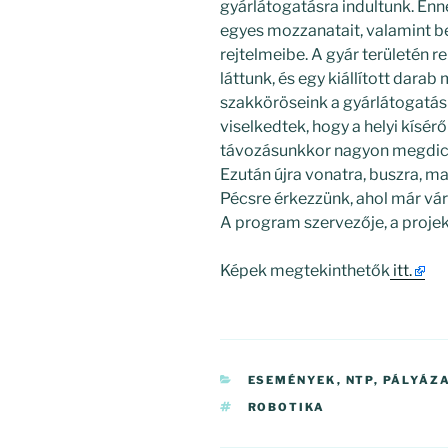
gyárlátogatásra indultunk. En
egyes mozzanatait, valamint b
rejtelmeibe. A gyár területén r
láttunk, és egy kiállított dara
szakköröseink a gyárlátogatás
viselkedtek, hogy a helyi kísérő
távozásunkkor nagyon megdics
Ezután újra vonatra, buszra, ma
Pécsre érkezzünk, ahol már vár
A program szervezője, a projek
Képek megtekinthetők
itt.
KATEGÓRIÁK
ESEMÉNYEK
,
NTP
,
PÁLYÁZ
CÍMKÉK
ROBOTIKA