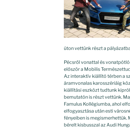
úton vettünk részt a pályázat
Pécsről vonattal és vonatpótló
először a Mobilis Természett
Az interaktív kiállító térben a 
áramvonalas karosszériáig köz
kiállítási eszközt tudtunk kipró
bemutatón is részt vettünk. Ma
Famulus Kollégiumba, ahol elfo
elfogyasztása után esti városn
fényeiben is megismerhettük. 
bérelt kisbusszal az Audi Hun