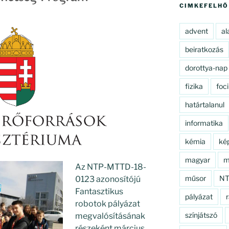
CIMKEFELHŐ
advent
al
beiratkozás
dorottya-nap
fizika
foci
határtalanul
informatika
kémia
ké
magyar
m
Az NTP-MTTD-18-
műsor
N
0123 azonosítójú
Fantasztikus
pályázat
r
robotok pályázat
színjátszó
megvalósításának
részeként március