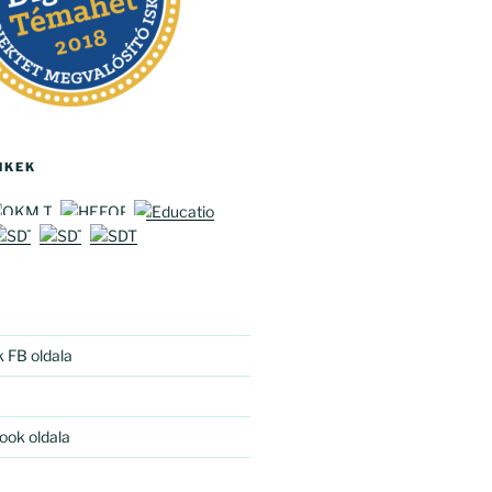
NKEK
k FB oldala
ook oldala