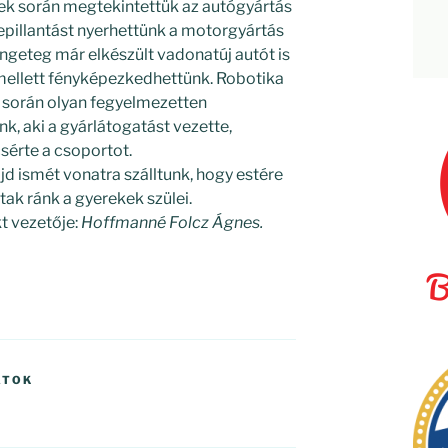
nek során megtekintettük az autógyártás
epillantást nyerhettünk a motorgyártás
engeteg már elkészült vadonatúj autót is
b mellett fényképezkedhettünk. Robotika
 során olyan fegyelmezetten
nk, aki a gyárlátogatást vezette,
érte a csoportot.
jd ismét vonatra szálltunk, hogy estére
tak ránk a gyerekek szülei.
t vezetője:
Hoffmanné Folcz Ágnes.
ATOK