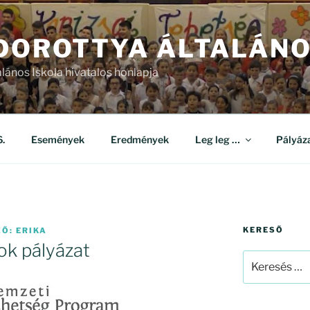
 DOROTTYA ÁLTALÁNO
alános Iskola hivatalos honlapja
.
Események
Eredmények
Leg leg …
Pályáz
KERESŐ
ZŐ:
ERIKA
ok pályázat
Keresés
a
következő
kifejezésre: