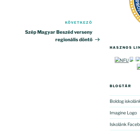
KÖVETKEZŐ
Következő
bejegyzés
Szép Magyar Beszéd verseny
regionális döntő
HASZNOS LI
BLOGTÁR
Boldog iskolán
Imagine Logo
Iskolánk Faceb