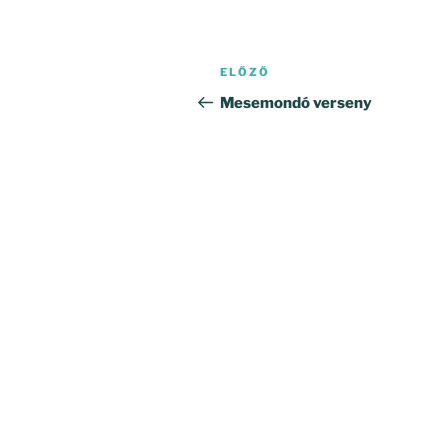
Bejegyzés
Korábbi
ELŐZŐ
navigáció
bejegyzés
Mesemondó verseny