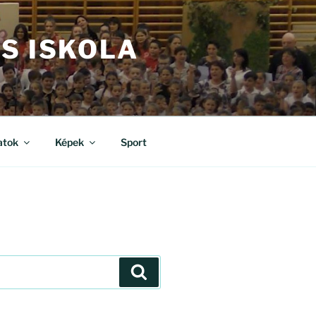
S ISKOLA
atok
Képek
Sport
Keresés