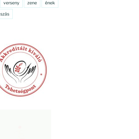
verseny
zene
ének
szás