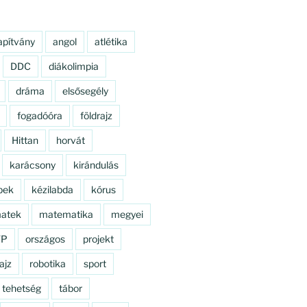
apítvány
angol
atlétika
DDC
diákolimpia
dráma
elsősegély
fogadóóra
földrajz
Hittan
horvát
karácsony
kirándulás
pek
kézilabda
kórus
atek
matematika
megyei
TP
országos
projekt
ajz
robotika
sport
tehetség
tábor