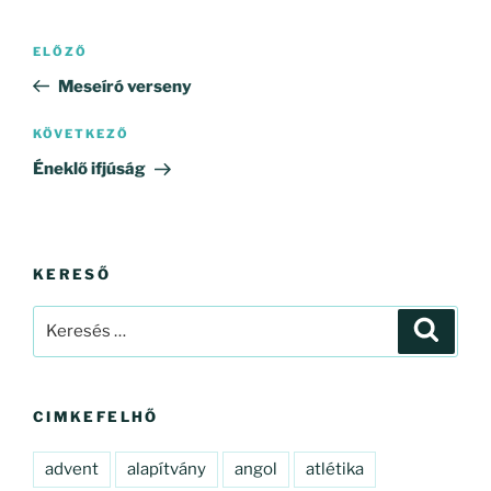
Bejegyzés
Korábbi
ELŐZŐ
navigáció
bejegyzés
Meseíró verseny
Következő
KÖVETKEZŐ
bejegyzés
Éneklő ifjúság
KERESŐ
Keresés
Keresé
a
következő
kifejezésre:
CIMKEFELHŐ
advent
alapítvány
angol
atlétika