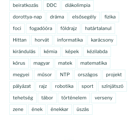
beiratkozás
DDC
diákolimpia
dorottya-nap
dráma
elsősegély
fizika
foci
fogadóóra
földrajz
határtalanul
Hittan
horvát
informatika
karácsony
kirándulás
kémia
képek
kézilabda
kórus
magyar
matek
matematika
megyei
műsor
NTP
országos
projekt
pályázat
rajz
robotika
sport
színjátszó
tehetség
tábor
történelem
verseny
zene
ének
énekkar
úszás