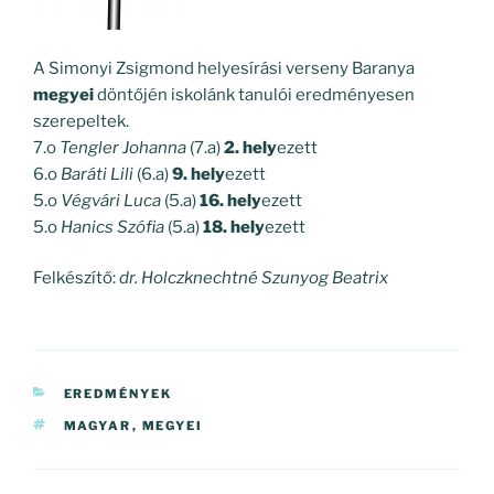
A Simonyi Zsigmond helyesírási verseny Baranya
megyei
döntőjén iskolánk tanulói eredményesen
szerepeltek.
7.o
Tengler Johanna
(7.a)
2. hely
ezett
6.o
Baráti Lili
(6.a)
9. hely
ezett
5.o
Végvári Luca
(5.a)
16. hely
ezett
5.o
Hanics Szófia
(5.a)
18. hely
ezett
Felkészítő:
dr. Holczknechtné Szunyog Beatrix
KATEGÓRIÁK
EREDMÉNYEK
CÍMKÉK
MAGYAR
,
MEGYEI