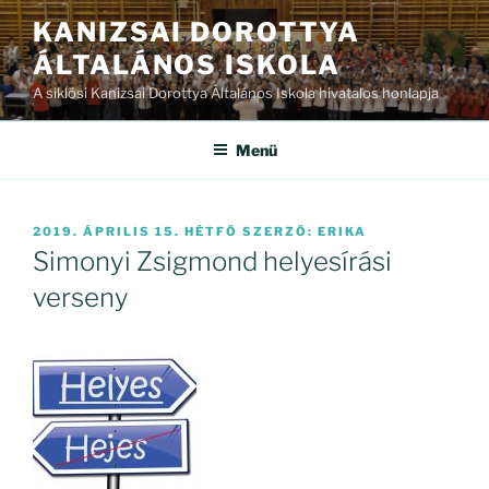
Tartalomhoz
KANIZSAI DOROTTYA
ÁLTALÁNOS ISKOLA
A siklósi Kanizsai Dorottya Általános Iskola hivatalos honlapja
Menü
BEKÜLDVE:
2019. ÁPRILIS 15. HÉTFŐ
SZERZŐ:
ERIKA
Simonyi Zsigmond helyesírási
verseny