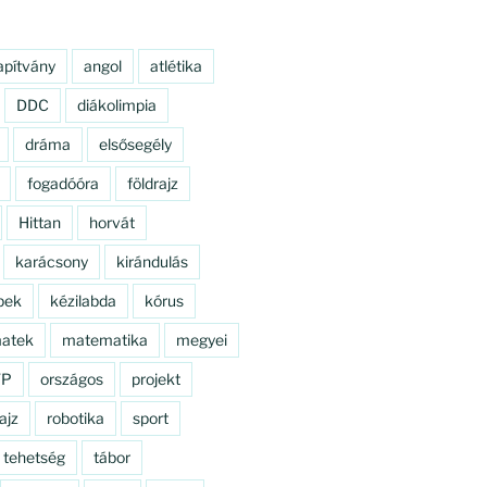
apítvány
angol
atlétika
DDC
diákolimpia
dráma
elsősegély
fogadóóra
földrajz
Hittan
horvát
karácsony
kirándulás
pek
kézilabda
kórus
atek
matematika
megyei
TP
országos
projekt
ajz
robotika
sport
tehetség
tábor