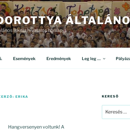
 DOROTTYA ÁLTALÁNO
alános Iskola hivatalos honlapja
.
Események
Eredmények
Leg leg …
Pályáz
KERESŐ
ZERZŐ:
ERIKA
Keresés
a
következő
Hangversenyen voltunk! A
kifejezésre: