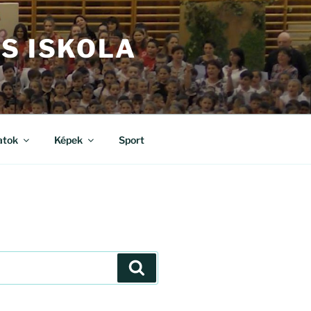
S ISKOLA
atok
Képek
Sport
Keresés