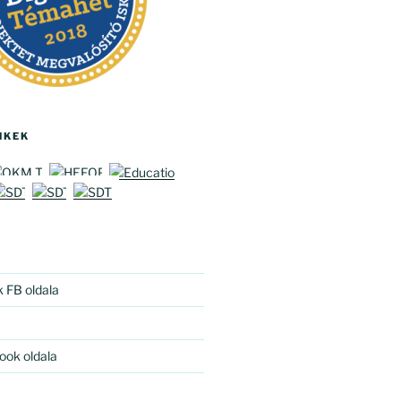
NKEK
k FB oldala
ook oldala