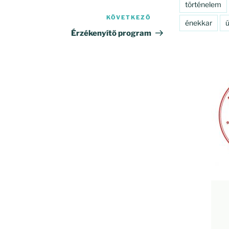
történelem
KÖVETKEZŐ
Következő
énekkar
ú
bejegyzés
Érzékenyítő program