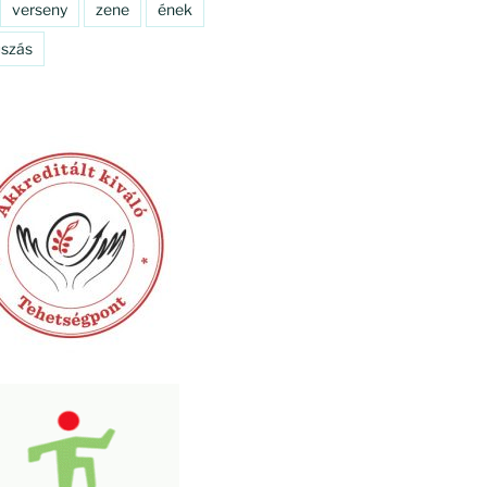
verseny
zene
ének
szás