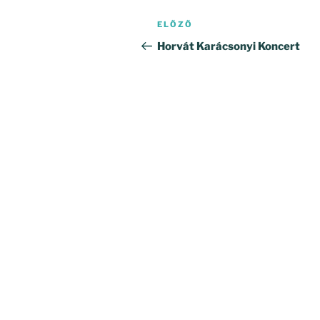
Bejegyzés
Korábbi
ELŐZŐ
navigáció
bejegyzés
Horvát Karácsonyi Koncert