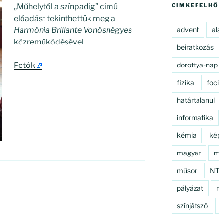
,,Műhelytől a színpadig” című
CIMKEFELHŐ
előadást tekinthettük meg a
Harmónia Brillante Vonósnégyes
advent
al
közreműködésével.
beiratkozás
Fotók
dorottya-nap
fizika
foci
határtalanul
informatika
kémia
ké
magyar
m
műsor
N
pályázat
r
színjátszó