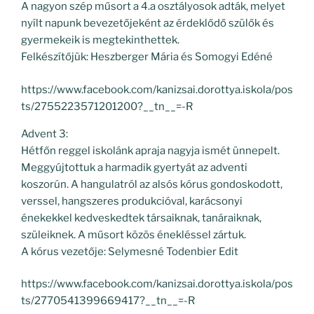
A nagyon szép műsort a 4.a osztályosok adták, melyet
nyílt napunk bevezetőjeként az érdeklődő szülők és
gyermekeik is megtekinthettek.
Felkészítőjük: Heszberger Mária és Somogyi Edéné
https://www.facebook.com/kanizsai.dorottya.iskola/pos
ts/2755223571201200?__tn__=-R
Advent 3:
Hétfőn reggel iskolánk apraja nagyja ismét ünnepelt.
Meggyújtottuk a harmadik gyertyát az adventi
koszorún. A hangulatról az alsós kórus gondoskodott,
verssel, hangszeres produkcióval, karácsonyi
énekekkel kedveskedtek társaiknak, tanáraiknak,
szüleiknek. A műsort közös énekléssel zártuk.
A kórus vezetője: Selymesné Todenbier Edit
https://www.facebook.com/kanizsai.dorottya.iskola/pos
ts/2770541399669417?__tn__=-R