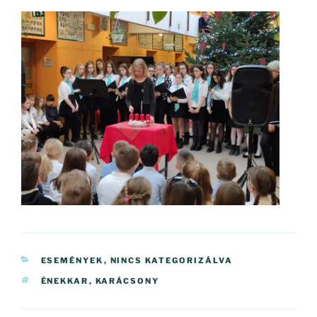
KATEGÓRIÁK
ESEMÉNYEK
,
NINCS KATEGORIZÁLVA
CÍMKÉK
ÉNEKKAR
,
KARÁCSONY