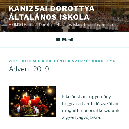
Tartalomhoz
KANIZSAI DOROTTYA
ÁLTALÁNOS ISKOLA
A siklósi Kanizsai Dorottya Általános Iskola hivatalos honlapja
Menü
BEKÜLDVE:
2019. DECEMBER 20. PÉNTEK
SZERZŐ:
DOROTTYA
Advent 2019
Iskolánkban hagyomány,
hogy az advent időszakában
meghitt műsorral készülünk
a gyertyagyújtásra.