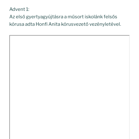
Advent 1:
Az első gyertyagyújtásra a műsort iskolánk felsős
kórusa adta Honfi Anita kórusvezető vezényletével.