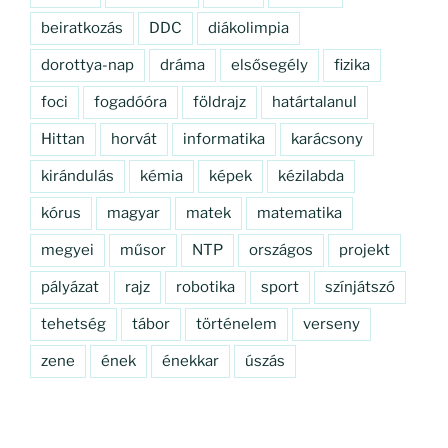
beiratkozás
DDC
diákolimpia
dorottya-nap
dráma
elsősegély
fizika
foci
fogadóóra
földrajz
határtalanul
Hittan
horvát
informatika
karácsony
kirándulás
kémia
képek
kézilabda
kórus
magyar
matek
matematika
megyei
műsor
NTP
országos
projekt
pályázat
rajz
robotika
sport
színjátszó
tehetség
tábor
történelem
verseny
zene
ének
énekkar
úszás