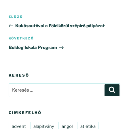
Bejegyzés
Korábbi
ELŐZŐ
navigáció
bejegyzés
Kukásautóval a Föld körül szépíró pályázat
Következő
KÖVETKEZŐ
bejegyzés
Boldog Iskola Program
KERESŐ
Keresés
Keresé
a
következő
kifejezésre:
CIMKEFELHŐ
advent
alapítvány
angol
atlétika