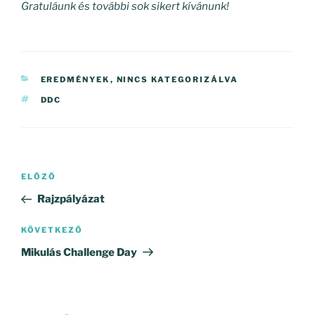
Gratuláunk és további sok sikert kívánunk!
KATEGÓRIÁK
EREDMÉNYEK
,
NINCS KATEGORIZÁLVA
CÍMKÉK
DDC
Bejegyzés
Korábbi
ELŐZŐ
navigáció
bejegyzés
Rajzpályázat
Következő
KÖVETKEZŐ
bejegyzés
Mikulás Challenge Day