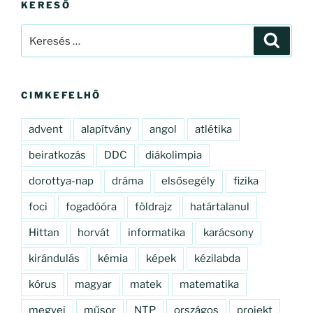
KERESŐ
Keresés
Keresé
a
következő
kifejezésre:
CIMKEFELHŐ
advent
alapítvány
angol
atlétika
beiratkozás
DDC
diákolimpia
dorottya-nap
dráma
elsősegély
fizika
foci
fogadóóra
földrajz
határtalanul
Hittan
horvát
informatika
karácsony
kirándulás
kémia
képek
kézilabda
kórus
magyar
matek
matematika
megyei
műsor
NTP
országos
projekt