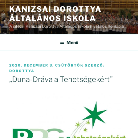
Tartalomhoz
KANIZSAI DOROTTYA
ÁLTALÁNOS ISKOLA
A siklósi Kanizsai Dorottya Általános Iskola hivatalos honlapja
Menü
BEKÜLDVE:
2020. DECEMBER 3. CSÜTÖRTÖK
SZERZŐ:
DOROTTYA
„Duna-Dráva a Tehetségekért”