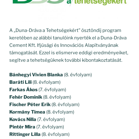
A „Duna-Dráva a Tehetségekért” ösztöndíj program
keretében az alábbi tanulóink nyerték el a Duna-Dráva
Cement Kft. Ifjúsági és Innovációs Alapítványának
támogatását. Ezzel is elismerve eddigi eredményeiket,
segítve a tehetségüknek további kibontakoztatását.
Bánhegyi Vivien Blanka
(8. évfolyam)
Baráti Lili
(8. évfolyam)
Farkas Ákos
(7. évfolyam)
Fehér Dominik
(8. évfolyam)
Fischer Péter Erik
(8. évfolyam)
Kormány Tímea
(8. évfolyam)
Kovács Nilla
(7. évfolyam)
Pintér Mira
(7. évfolyam)
Rittinger Lilla
(8. évfolyam)