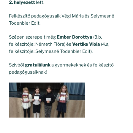
2. helyezett
lett.
Felkészítő pedagógusaik Végi Mária és Selymesné
Todenbier Edit.
Szépen szerepelt még
Ember Dorottya
(3.b,
felkészítője: Németh Flóra) és
Vertike Viola
(4.a,
felkészítője: Selymesné Todenbier Edit).
Szívből
gratulálunk
a gyermekeknek és felkészítő
pedagógusaiknak!