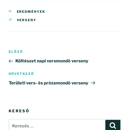
KATEGÓRIÁK
EREDMÉNYEK
CÍMKÉK
VERSENY
Bejegyzés
Korábbi
ELŐZŐ
navigáció
bejegyzés
Költészet napi versmondó verseny
Következő
KÖVETKEZŐ
bejegyzés
Területi vers- és prózamondó verseny
KERESŐ
Keresés
Keresé
a