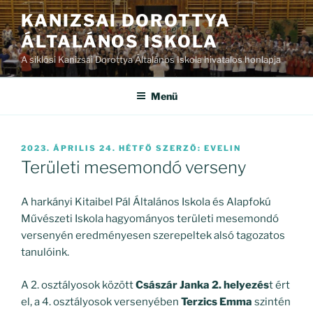
Tartalomhoz
KANIZSAI DOROTTYA
ÁLTALÁNOS ISKOLA
A siklósi Kanizsai Dorottya Általános Iskola hivatalos honlapja
Menü
BEKÜLDVE:
2023. ÁPRILIS 24. HÉTFŐ
SZERZŐ:
EVELIN
Területi mesemondó verseny
A harkányi Kitaibel Pál Általános Iskola és Alapfokú
Művészeti Iskola hagyományos területi mesemondó
versenyén eredményesen szerepeltek alsó tagozatos
tanulóink.
A 2. osztályosok között
Császár Janka 2. helyezés
t ért
el, a 4. osztályosok versenyében
Terzics Emma
szintén