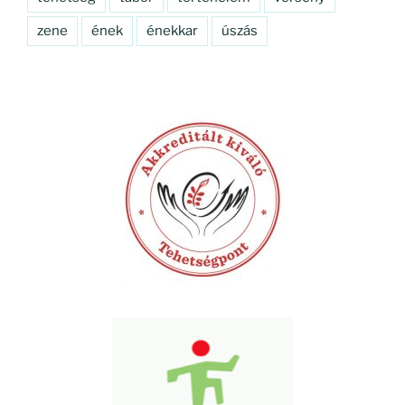
zene
ének
énekkar
úszás