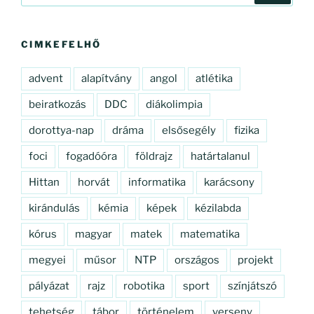
következő
kifejezésre:
CIMKEFELHŐ
advent
alapítvány
angol
atlétika
beiratkozás
DDC
diákolimpia
dorottya-nap
dráma
elsősegély
fizika
foci
fogadóóra
földrajz
határtalanul
Hittan
horvát
informatika
karácsony
kirándulás
kémia
képek
kézilabda
kórus
magyar
matek
matematika
megyei
műsor
NTP
országos
projekt
pályázat
rajz
robotika
sport
színjátszó
tehetség
tábor
történelem
verseny