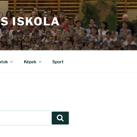
S ISKOLA
atok
Képek
Sport
Keresés