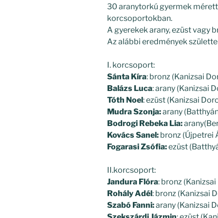
30 aranytorkú gyermek méret
korcsoportokban.
A gyerekek arany, ezüst vagy b
Az alábbi eredmények születte
I. korcsoport:
Sánta Kíra
: bronz (Kanizsai Do
Balázs Luca
: arany (Kanizsai 
Tóth Noel
: ezüst (Kanizsai Dor
Mudra Szonja:
arany (Batthyán
Bodrogi Rebeka Lia:
arany(Ber
Kovács Sanel:
bronz (Újpetrei 
Fogarasi Zsófia:
ezüst (Batthy
II.korcsoport:
Jandura Flóra
: bronz (Kanizsai
Rohály Adél
: bronz (Kanizsai 
Szabó Fanni:
arany (Kanizsai D
Szekszárdi Jázmin
: ezüst (Ka