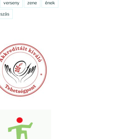
verseny
zene
ének
szás