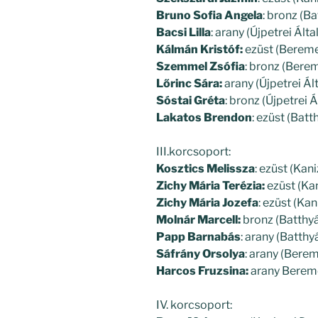
Bruno Sofia Angela
: bronz (B
Bacsi Lilla
: arany (Újpetrei Ált
Kálmán Kristóf:
ezüst (Bereme
Szemmel Zsófia
: bronz (Bere
Lőrinc Sára:
arany (Újpetrei Ál
Sóstai Gréta
: bronz (Újpetrei 
Lakatos Brendon
: ezüst (Bat
III.korcsoport:
Kosztics Melissza
: ezüst (Kan
Zichy Mária Terézia:
ezüst (Kan
Zichy Mária Jozefa
: ezüst (Ka
Molnár Marcell:
bronz (Batthyá
Papp Barnabás
: arany (Batth
Sáfrány Orsolya
: arany (Berem
Harcos Fruzsina:
arany Bereme
IV. korcsoport: