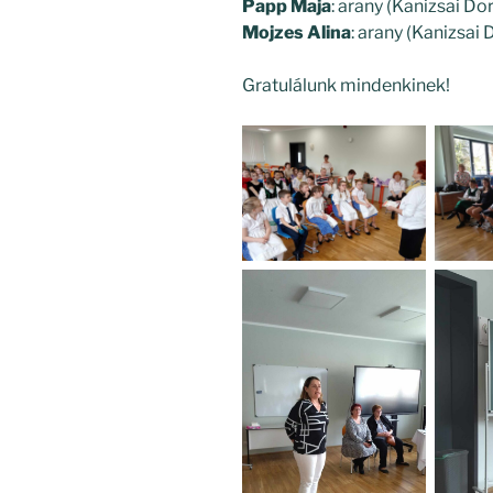
Papp Maja
: arany (Kanizsai Do
Mojzes Alina
: arany (Kanizsai 
Gratulálunk mindenkinek!