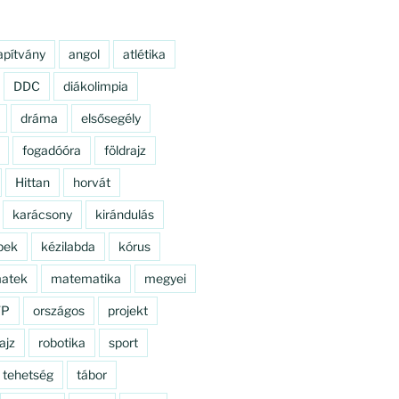
apítvány
angol
atlétika
DDC
diákolimpia
dráma
elsősegély
fogadóóra
földrajz
Hittan
horvát
karácsony
kirándulás
pek
kézilabda
kórus
atek
matematika
megyei
TP
országos
projekt
ajz
robotika
sport
tehetség
tábor