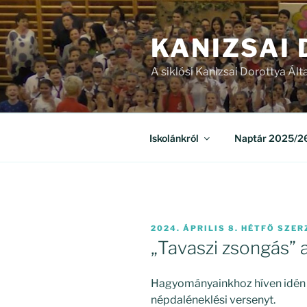
Tartalomhoz
KANIZSAI
A siklósi Kanizsai Dorottya Ált
Iskolánkról
Naptár 2025/26
BEKÜLDVE:
2024. ÁPRILIS 8. HÉTFŐ
SZER
„Tavaszi zsongás” 
Hagyományainkhoz híven idén 
népdaléneklési versenyt.