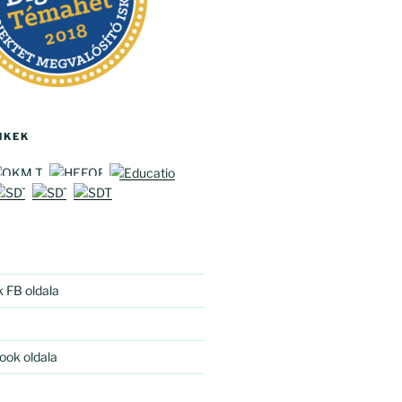
NKEK
k FB oldala
ook oldala