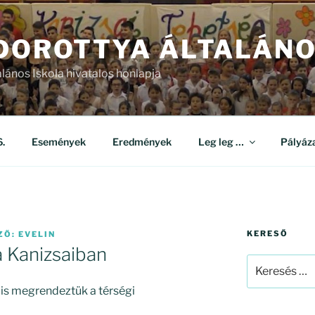
 DOROTTYA ÁLTALÁNO
alános Iskola hivatalos honlapja
.
Események
Eredmények
Leg leg …
Pályáz
KERESŐ
ZŐ:
EVELIN
a Kanizsaiban
Keresés
a
is megrendeztük a térségi
következő
kifejezésre: