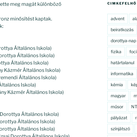
tette meg magát különböző
CIMKEFELHŐ
ronz minősítést kaptak.
advent
al
k:
beiratkozás
dorottya-nap
rottya Általános Iskola)
fizika
foci
Dorottya Általános Iskola)
ottya Általános Iskola)
határtalanul
y Kázmér Általános Iskola)
informatika
emendi Általános Iskola)
Általános Iskola)
kémia
ké
ány Kázmér Általános Iskola)
magyar
m
műsor
N
 Dorottya Általános Iskola)
pályázat
r
Dorottya Általános Iskola)
orottya Általános Iskola)
színjátszó
nizsai Dorottya Általános Iskola)