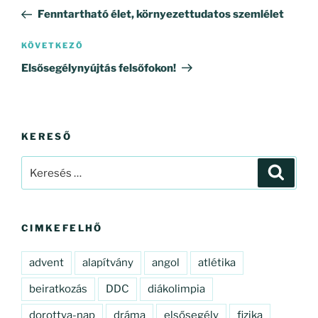
navigáció
bejegyzés
Fenntartható élet, környezettudatos szemlélet
Következő
KÖVETKEZŐ
bejegyzés
Elsősegélynyújtás felsőfokon!
KERESŐ
Keresés
Keresé
a
következő
kifejezésre:
CIMKEFELHŐ
advent
alapítvány
angol
atlétika
beiratkozás
DDC
diákolimpia
dorottya-nap
dráma
elsősegély
fizika