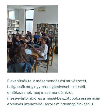
Elevenítsék fel a mesemondás ősi művészetét,
hallgassák meg egymás legkedvesebb meséit,
emlékezzenek meg mesemondóinkról,
mesegyűjtőinkről és a mesékbe szőtt bölcsesség máig
érvényes üzeneteiről, arról a mindennapjainkban is