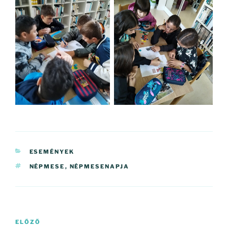
KATEGÓRIÁK
ESEMÉNYEK
CÍMKÉK
NÉPMESE
,
NÉPMESENAPJA
Bejegyzés
Korábbi
ELŐZŐ