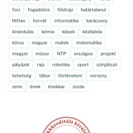
foci
fogadóóra
földrajz
határtalanul
Hittan
horvát
informatika
karácsony
kirándulás
kémia
képek
kézilabda
kórus
magyar
matek
matematika
megyei
műsor
NTP
országos
projekt
pályázat
rajz
robotika
sport
színjátszó
tehetség
tábor
történelem
verseny
zene
ének
énekkar
úszás