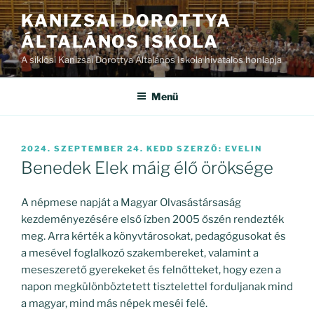
Tartalomhoz
KANIZSAI DOROTTYA
ÁLTALÁNOS ISKOLA
A siklósi Kanizsai Dorottya Általános Iskola hivatalos honlapja
Menü
BEKÜLDVE:
2024. SZEPTEMBER 24. KEDD
SZERZŐ:
EVELIN
Benedek Elek máig élő öröksége
A népmese napját a Magyar Olvasástársaság
kezdeményezésére első ízben 2005 őszén rendezték
meg. Arra kérték a könyvtárosokat, pedagógusokat és
a mesével foglalkozó szakembereket, valamint a
meseszerető gyerekeket és felnőtteket, hogy ezen a
napon megkülönböztetett tisztelettel forduljanak mind
a magyar, mind más népek meséi felé.