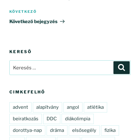
Következő
KÖVETKEZŐ
bejegyzés
Következő bejegyzés
KERESŐ
Keresés
Keresé
a
következő
kifejezésre:
CIMKEFELHŐ
advent
alapítvány
angol
atlétika
beiratkozás
DDC
diákolimpia
dorottya-nap
dráma
elsősegély
fizika