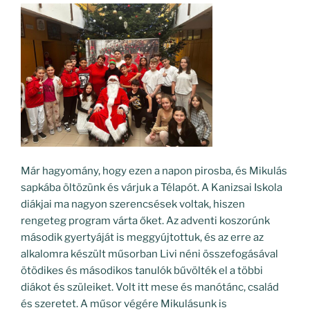
Már hagyomány, hogy ezen a napon pirosba, és Mikulás
sapkába öltözünk és várjuk a Télapót. A Kanizsai Iskola
diákjai ma nagyon szerencsések voltak, hiszen
rengeteg program várta őket. Az adventi koszorúnk
második gyertyáját is meggyújtottuk, és az erre az
alkalomra készült műsorban Livi néni összefogásával
ötödikes és másodikos tanulók bűvölték el a többi
diákot és szüleiket. Volt itt mese és manótánc, család
és szeretet. A műsor végére Mikulásunk is