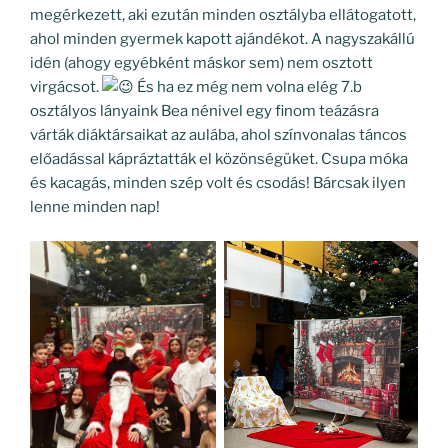
megérkezett, aki ezután minden osztályba ellátogatott,
ahol minden gyermek kapott ajándékot. A nagyszakállú
idén (ahogy egyébként máskor sem) nem osztott
virgácsot.
És ha ez még nem volna elég 7.b
osztályos lányaink Bea nénivel egy finom teázásra
várták diáktársaikat az aulába, ahol színvonalas táncos
előadással kápráztatták el közönségüket. Csupa móka
és kacagás, minden szép volt és csodás! Bárcsak ilyen
lenne minden nap!