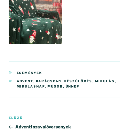
KATEGÓRIÁK
ESEMÉNYEK
CÍMKÉK
ADVENT
,
KARÁCSONY
,
KÉSZÜLŐDÉS
,
MIKULÁS
,
MIKULÁSNAP
,
MŰSOR
,
ÜNNEP
Bejegyzés
Korábbi
ELŐZŐ
navigáció
bejegyzés
Adventi szavalóversenyek