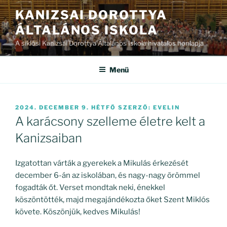
Tartalomhoz
KANIZSAI DOROTTYA
ÁLTALÁNOS ISKOLA
A siklósi Kanizsai Dorottya Általános Iskola hivatalos honlapja
Menü
BEKÜLDVE:
2024. DECEMBER 9. HÉTFŐ
SZERZŐ:
EVELIN
A karácsony szelleme életre kelt a
Kanizsaiban
Izgatottan várták a gyerekek a Mikulás érkezését
december 6-án az iskolában, és nagy-nagy örömmel
fogadták őt. Verset mondtak neki, énekkel
köszöntötték, majd megajándékozta őket Szent Miklós
követe. Köszönjük, kedves Mikulás!