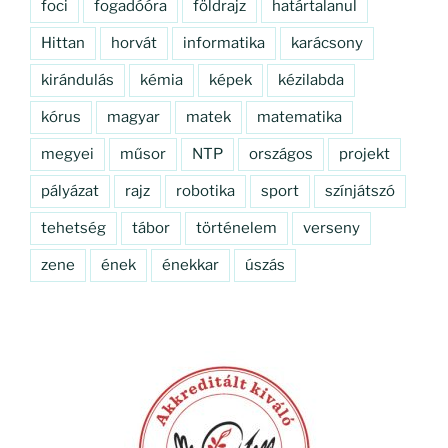
foci
fogadóóra
földrajz
határtalanul
Hittan
horvát
informatika
karácsony
kirándulás
kémia
képek
kézilabda
kórus
magyar
matek
matematika
megyei
műsor
NTP
országos
projekt
pályázat
rajz
robotika
sport
színjátszó
tehetség
tábor
történelem
verseny
zene
ének
énekkar
úszás