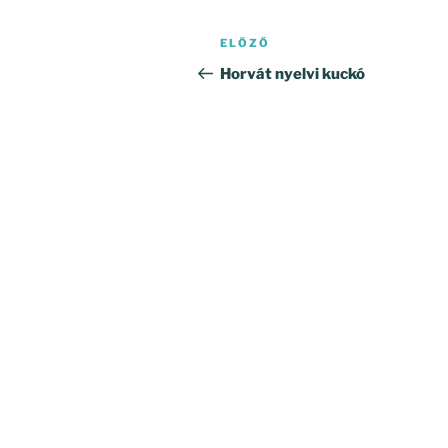
Bejegyzés
Korábbi
ELŐZŐ
navigáció
bejegyzés
Horvát nyelvi kuckó