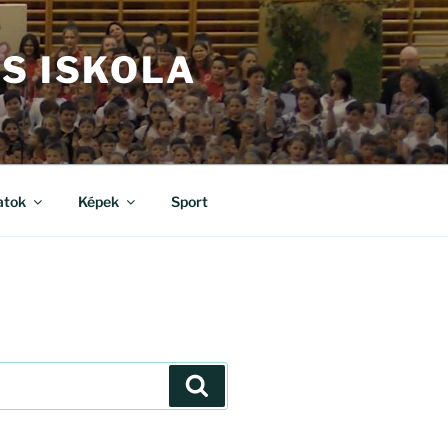
S ISKOLA
atok
Képek
Sport
Keresés