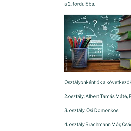
a 2. fordulóba.
Osztályonként ők a következők
2.osztály: Albert Tamás Máté, R
3.
osztály: Ősi Domonkos
4. osztály Brachmann Mór, Csá