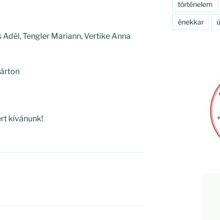
történelem
énekkar
ú
ts Adél, Tengler Mariann, Vertike Anna
Márton
rt kívánunk!