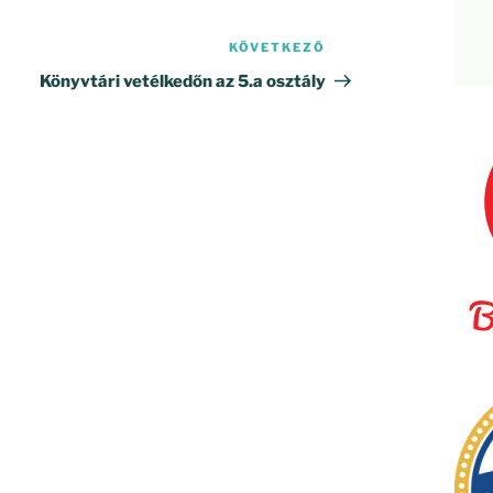
KÖVETKEZŐ
Következő
bejegyzés
Könyvtári vetélkedőn az 5.a osztály