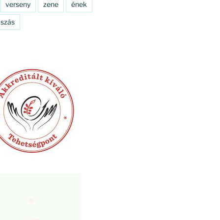
verseny
zene
ének
szás