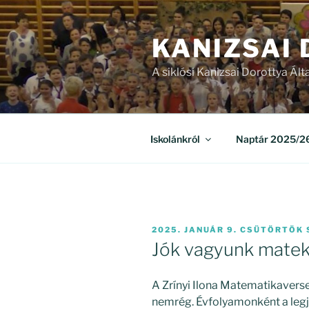
Tartalomhoz
KANIZSAI
A siklósi Kanizsai Dorottya Ált
Iskolánkról
Naptár 2025/26
BEKÜLDVE:
2025. JANUÁR 9. CSÜTÖRTÖK
Jók vagyunk matek
A Zrínyi Ilona Matematikaverse
nemrég. Évfolyamonként a legj