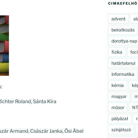
CIMKEFELHŐ
advent
al
beiratkozás
dorottya-nap
fizika
foci
határtalanul
informatika
kémia
ké
:
magyar
m
ichter Roland, Sánta Kíra
műsor
N
pályázat
r
színjátszó
szár Armand, Császár Janka, Ősi Ábel