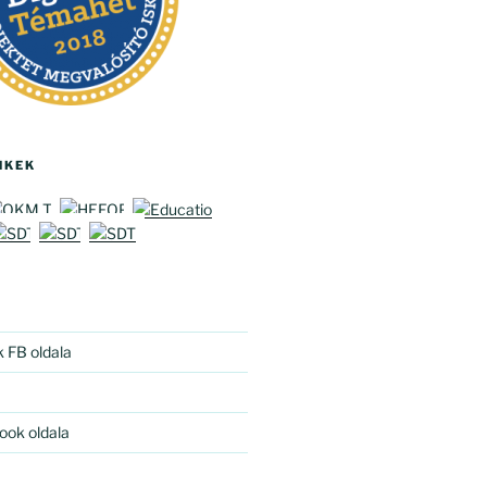
NKEK
k FB oldala
ook oldala