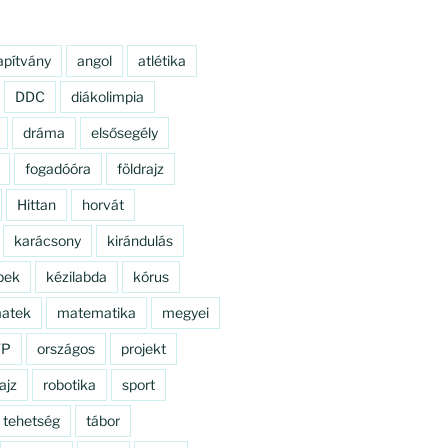
apítvány
angol
atlétika
DDC
diákolimpia
dráma
elsősegély
fogadóóra
földrajz
Hittan
horvát
karácsony
kirándulás
pek
kézilabda
kórus
atek
matematika
megyei
TP
országos
projekt
ajz
robotika
sport
tehetség
tábor