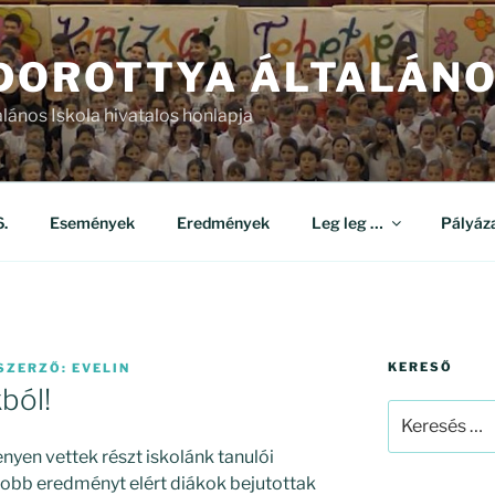
 DOROTTYA ÁLTALÁNO
alános Iskola hivatalos honlapja
.
Események
Eredmények
Leg leg …
Pályáz
KERESŐ
SZERZŐ:
EVELIN
ból!
Keresés
a
nyen vettek részt iskolánk tanulói
következő
obb eredményt elért diákok bejutottak
kifejezésre: