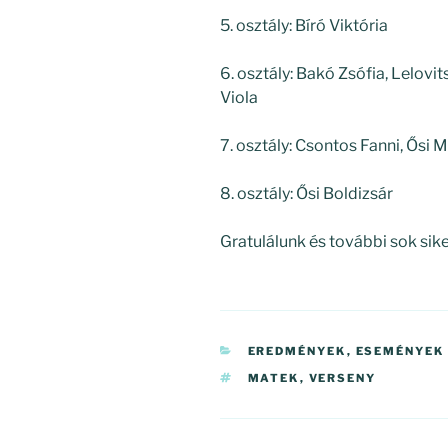
5. osztály: Bíró Viktória
6. osztály: Bakó Zsófia, Lelovi
Viola
7. osztály: Csontos Fanni, Ősi 
8. osztály: Ősi Boldizsár
Gratulálunk és további sok sike
KATEGÓRIÁK
EREDMÉNYEK
,
ESEMÉNYEK
CÍMKÉK
MATEK
,
VERSENY