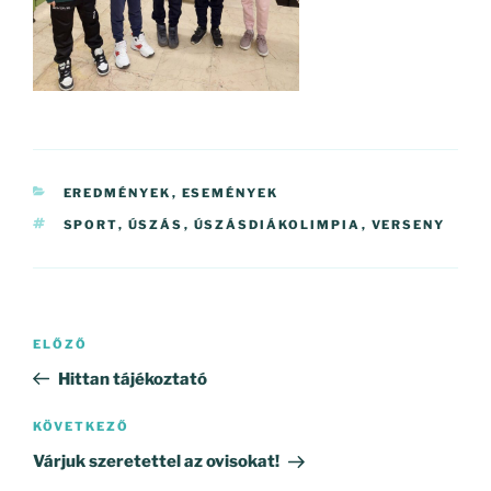
KATEGÓRIÁK
EREDMÉNYEK
,
ESEMÉNYEK
CÍMKÉK
SPORT
,
ÚSZÁS
,
ÚSZÁSDIÁKOLIMPIA
,
VERSENY
Bejegyzés
Korábbi
ELŐZŐ
navigáció
bejegyzés
Hittan tájékoztató
Következő
KÖVETKEZŐ
bejegyzés
Várjuk szeretettel az ovisokat!