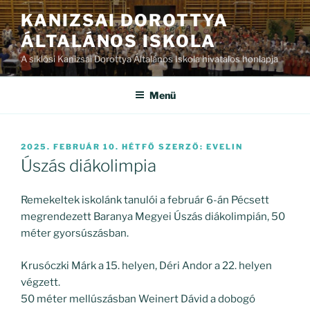
Tartalomhoz
KANIZSAI DOROTTYA
ÁLTALÁNOS ISKOLA
A siklósi Kanizsai Dorottya Általános Iskola hivatalos honlapja
Menü
BEKÜLDVE:
2025. FEBRUÁR 10. HÉTFŐ
SZERZŐ:
EVELIN
Úszás diákolimpia
Remekeltek iskolánk tanulói a február 6-án Pécsett
megrendezett Baranya Megyei Úszás diákolimpián, 50
méter gyorsúszásban.
Krusóczki Márk a 15. helyen, Déri Andor a 22. helyen
végzett.
50 méter mellúszásban Weinert Dávid a dobogó