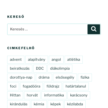
KERESŐ
Keresés
Keresé
a
következő
kifejezésre:
CIMKEFELHŐ
advent
alapítvány
angol
atlétika
beiratkozás
DDC
diákolimpia
dorottya-nap
dráma
elsősegély
fizika
foci
fogadóóra
földrajz
határtalanul
Hittan
horvát
informatika
karácsony
kirándulás
kémia
képek
kézilabda