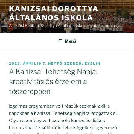
Tartalomhoz
KANIZSAI DOROTTYA
ÁLTALÁNOS ISKOLA
A siklósi Kanizsai Dorottya Általános Iskola hivatalos honlapja
Menü
BEKÜLDVE:
2025. ÁPRILIS 7. HÉTFŐ
SZERZŐ:
EVELIN
A Kanizsai Tehetség Napja:
kreativitás és érzelem a
főszerepben
Izgalmas programban volt részük azoknak, akik a
napokban a Kanizsai Tehetség Napjára látogattak el.
Olyan esemény volt ez, ahol a kanizsais diákok
bemutathatták különféle tehetségeiket, legyen szó