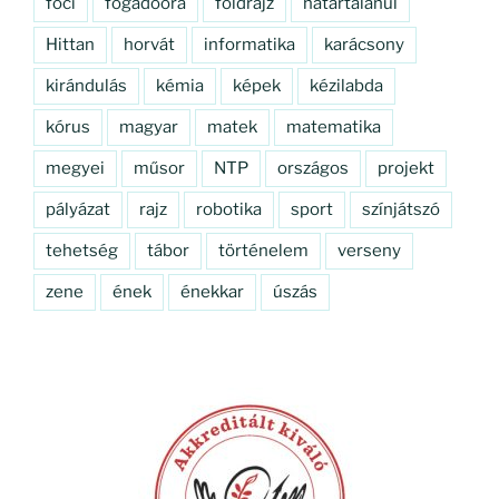
foci
fogadóóra
földrajz
határtalanul
Hittan
horvát
informatika
karácsony
kirándulás
kémia
képek
kézilabda
kórus
magyar
matek
matematika
megyei
műsor
NTP
országos
projekt
pályázat
rajz
robotika
sport
színjátszó
tehetség
tábor
történelem
verseny
zene
ének
énekkar
úszás