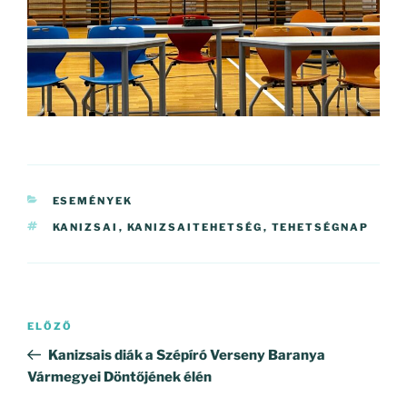
KATEGÓRIÁK
ESEMÉNYEK
CÍMKÉK
KANIZSAI
,
KANIZSAITEHETSÉG
,
TEHETSÉGNAP
Bejegyzés
Korábbi
ELŐZŐ
navigáció
bejegyzés
Kanizsais diák a Szépíró Verseny Baranya
Vármegyei Döntőjének élén