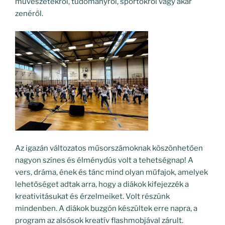
művészetekről, tudományról, sportokról vagy akár
zenéről.
Az igazán változatos műsorszámoknak köszönhetően
nagyon színes és élménydús volt a tehetségnap! A
vers, dráma, ének és tánc mind olyan műfajok, amelyek
lehetőséget adtak arra, hogy a diákok kifejezzék a
kreativitásukat és érzelmeiket. Volt részünk
mindenben. A diákok buzgón készültek erre napra, a
program az alsósok kreatív flashmobjával zárult.