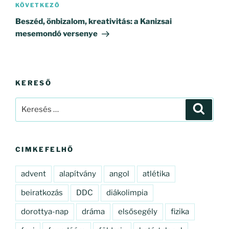
Következő
KÖVETKEZŐ
bejegyzés
Beszéd, önbizalom, kreativitás: a Kanizsai
mesemondó versenye
KERESŐ
Keresés
Keresé
a
következő
kifejezésre:
CIMKEFELHŐ
advent
alapítvány
angol
atlétika
beiratkozás
DDC
diákolimpia
dorottya-nap
dráma
elsősegély
fizika