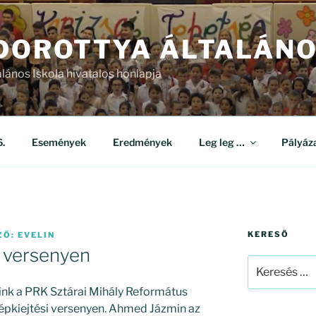
 DOROTTYA ÁLTALÁNO
alános Iskola hivatalos honlapja
.
Események
Eredmények
Leg leg …
Pályáz
KERESŐ
ZŐ:
EVELIN
i versenyen
Keresés
a
ink a PRK Sztárai Mihály Református
következő
szépkiejtési versenyen. Ahmed Jázmin az
kifejezésre: