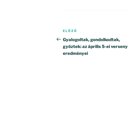
Bejegyzés
Korábbi
ELŐZŐ
navigáció
bejegyzés
Gyalogoltak, gondolkodtak,
győztek: az április 5-ei verseny
eredményei