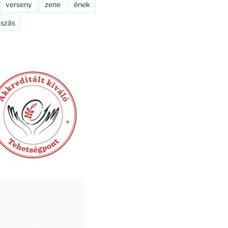
verseny
zene
ének
szás