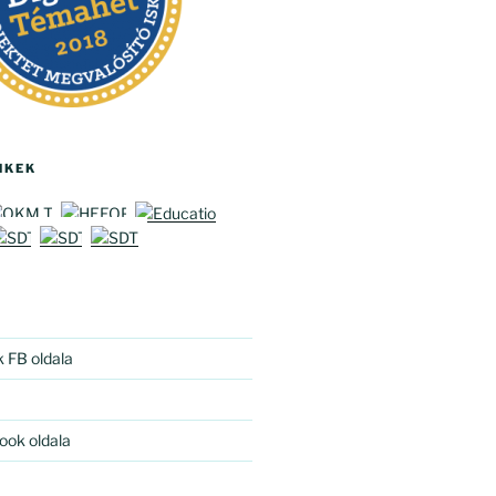
NKEK
k FB oldala
ook oldala