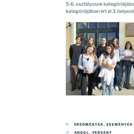
5-6. osztályosok kategóriájába
kategóriájában ért el 3. helyezé
KATEGÓRIÁK
EREDMÉNYEK
,
ESEMÉNYEK
CÍMKÉK
ANGOL
,
VERSENY