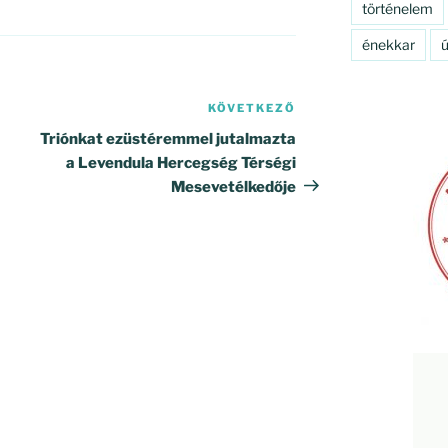
történelem
énekkar
ú
KÖVETKEZŐ
Következő
bejegyzés
Triónkat ezüstéremmel jutalmazta
a Levendula Hercegség Térségi
Mesevetélkedője