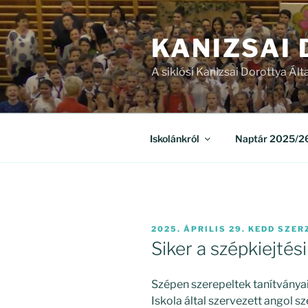
Tartalomhoz
KANIZSAI
A siklósi Kanizsai Dorottya Ált
Iskolánkról
Naptár 2025/26
BEKÜLDVE:
2025. ÁPRILIS 29. KEDD
SZER
Siker a szépkiejtés
Szépen szerepeltek tanítványa
Iskola által szervezett angol 