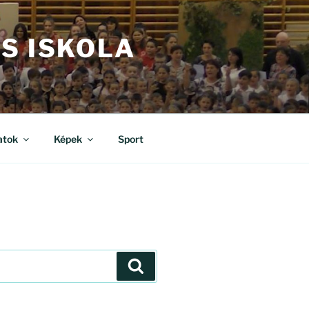
S ISKOLA
atok
Képek
Sport
Keresés