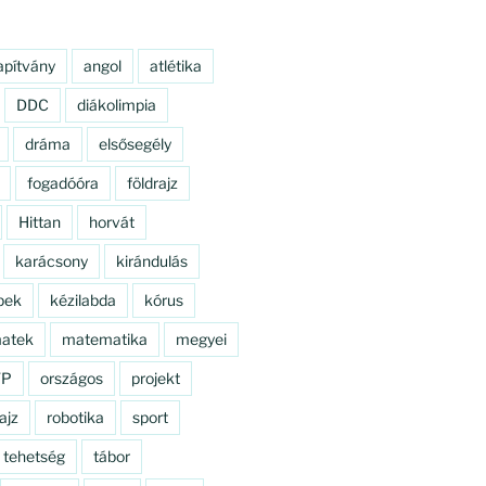
apítvány
angol
atlétika
DDC
diákolimpia
dráma
elsősegély
fogadóóra
földrajz
Hittan
horvát
karácsony
kirándulás
pek
kézilabda
kórus
atek
matematika
megyei
TP
országos
projekt
ajz
robotika
sport
tehetség
tábor