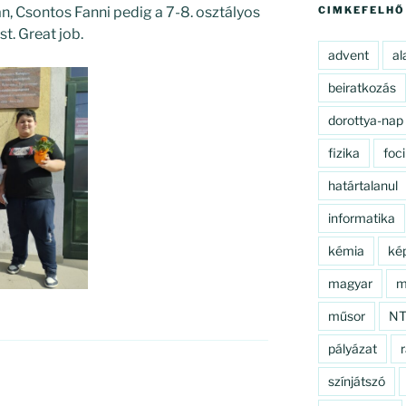
n, Csontos Fanni pedig a 7-8. osztályos
CIMKEFELHŐ
st. Great job.
advent
al
beiratkozás
dorottya-nap
fizika
foci
határtalanul
informatika
kémia
ké
magyar
m
műsor
N
pályázat
r
színjátszó