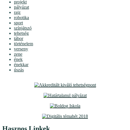
projekt
pályázat
rajz
robotika
sport
színjátszó
tehetség
tábor
történelem
verseny
zene
ének
énekkar
úszás
Hasznos Linkek