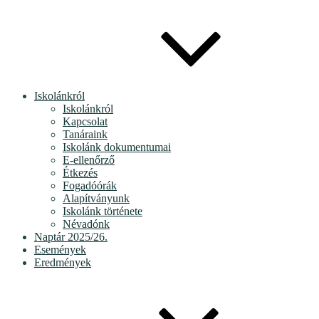
Iskolánkról
Iskolánkról
Kapcsolat
Tanáraink
Iskolánk dokumentumai
E-ellenőrző
Étkezés
Fogadóórák
Alapítványunk
Iskolánk története
Névadónk
Naptár 2025/26.
Események
Eredmények