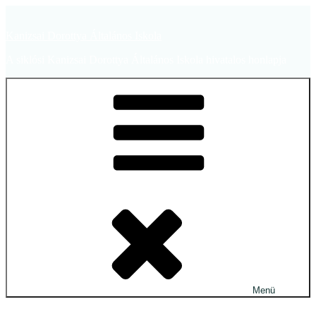
Tartalomhoz
Kanizsai Dorottya Általános Iskola
A siklósi Kanizsai Dorottya Általános Iskola hivatalos honlapja
Menü