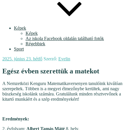
Képek
Képek
Az iskola Facebook oldalán található fotók
Régebbiek
Sport
Beküldve:
2025. június 23. hétfő
Szerző:
Evelin
Egész évben szerettük a matekot
A Nemzetközi Kenguru Matematikaversenyen tanulóink kiválóan
szerepeltek. Többen is a megyei élmezőnybe kerültek, ami nagy
büszkeség iskolánk számára. Gratulálunk minden résztvevőnek a
kitartó munkáért és a szép eredményekért!
Eredmények:
2. évfolyam:
Albert Tamás Máté
8. hely,