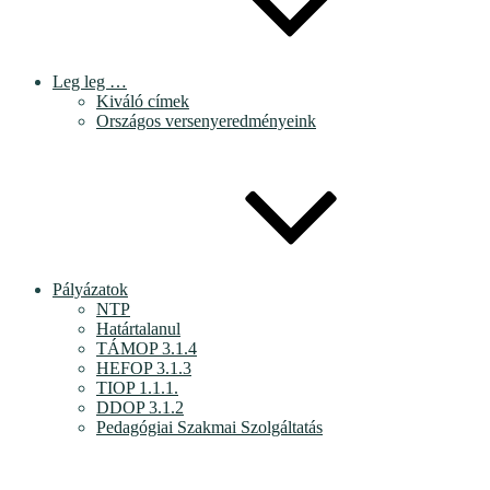
Leg leg …
Kiváló címek
Országos versenyeredményeink
Pályázatok
NTP
Határtalanul
TÁMOP 3.1.4
HEFOP 3.1.3
TIOP 1.1.1.
DDOP 3.1.2
Pedagógiai Szakmai Szolgáltatás