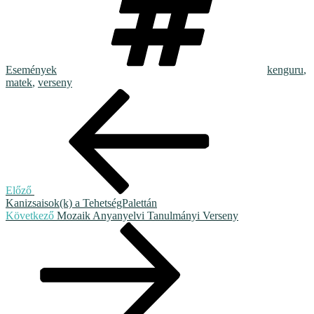
Események
kenguru
,
matek
,
verseny
Bejegyzés
Korábbi
bejegyzés
navigáció
Előző
Kanizsaisok(k) a TehetségPalettán
Következő
Következő
Mozaik Anyanyelvi Tanulmányi Verseny
bejegyzés