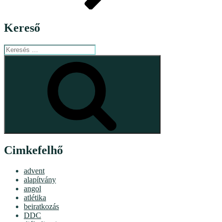
Kereső
Keresés
a
Keresés
következő
kifejezésre:
Cimkefelhő
advent
alapítvány
angol
atlétika
beiratkozás
DDC