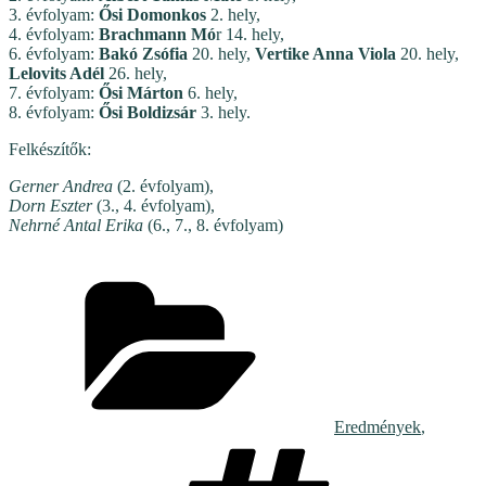
3. évfolyam:
Ősi Domonkos
2. hely,
4. évfolyam:
Brachmann Mó
r 14. hely,
6. évfolyam:
Bakó Zsófia
20. hely,
Vertike Anna Viola
20. hely,
Lelovits Adél
26. hely,
7. évfolyam:
Ősi Márton
6. hely,
8. évfolyam:
Ősi Boldizsár
3. hely.
Felkészítők:
Gerner Andrea
(2. évfolyam),
Dorn Eszter
(3., 4. évfolyam),
Nehrné Antal Erika
(6., 7., 8. évfolyam)
Kategóriák
Eredmények
,
Címkék