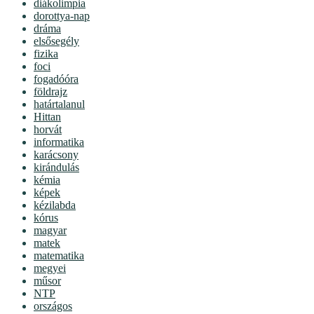
diákolimpia
dorottya-nap
dráma
elsősegély
fizika
foci
fogadóóra
földrajz
határtalanul
Hittan
horvát
informatika
karácsony
kirándulás
kémia
képek
kézilabda
kórus
magyar
matek
matematika
megyei
műsor
NTP
országos