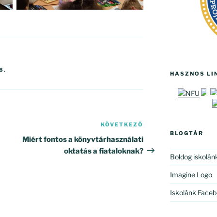
6.
HASZNOS LI
KÖVETKEZŐ
Következő
BLOGTÁR
bejegyzés
Miért fontos a könyvtárhasználati
oktatás a fiataloknak?
Boldog iskolán
Imagine Logo
Iskolánk Faceb