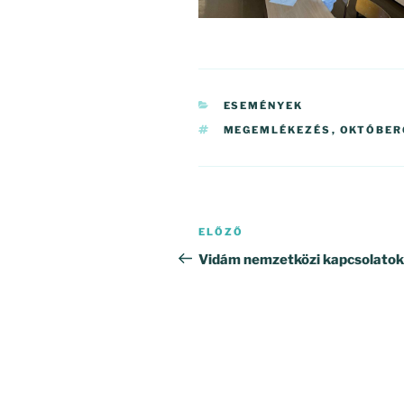
KATEGÓRIÁK
ESEMÉNYEK
CÍMKÉK
MEGEMLÉKEZÉS
,
OKTÓBER
Bejegyzés
Korábbi
ELŐZŐ
navigáció
bejegyzés
Vidám nemzetközi kapcsolatok