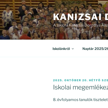
Tartalomhoz
KANIZSAI
A siklósi Kanizsai Dorottya Ált
Iskolánkról
Naptár 2025/26
BEKÜLDVE:
2025. OKTÓBER 20. HÉTFŐ
SZ
Iskolai megemlékez
8. évfolyamos tanulók tisztelet