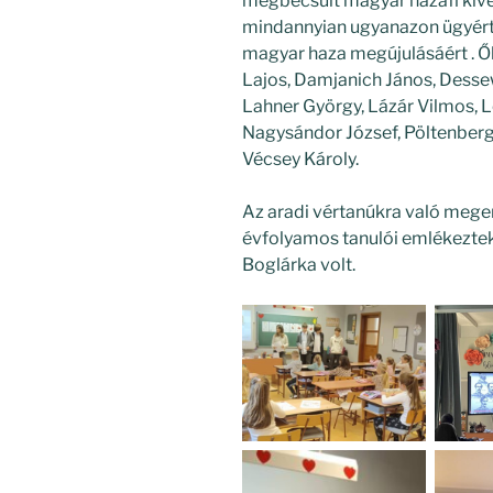
megbecsült magyar hazafi kivég
mindannyian ugyanazon ügyért 
magyar haza megújulásáért . Ő
Lajos, Damjanich János, Dessewf
Lahner György, Lázár Vilmos, 
Nagysándor József, Pöltenberg 
Vécsey Károly.
Az aradi vértanúkra való mege
évfolyamos tanulói emlékeztek
Boglárka volt.