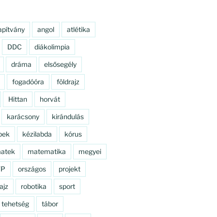
apítvány
angol
atlétika
DDC
diákolimpia
dráma
elsősegély
fogadóóra
földrajz
Hittan
horvát
karácsony
kirándulás
pek
kézilabda
kórus
atek
matematika
megyei
TP
országos
projekt
ajz
robotika
sport
tehetség
tábor