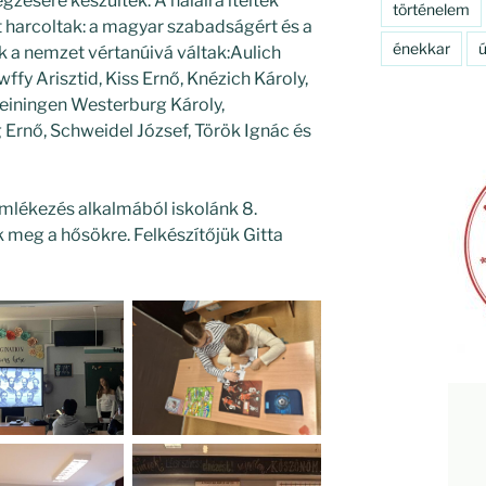
zésére készültek. A halálra ítéltek
történelem
harcoltak: a magyar szabadságért és a
énekkar
ú
k a nemzet vértanúivá váltak:Aulich
fy Arisztid, Kiss Ernő, Knézich Károly,
Leiningen Westerburg Károly,
Ernő, Schweidel József, Török Ignác és
mlékezés alkalmából iskolánk 8.
 meg a hősökre. Felkészítőjük Gitta