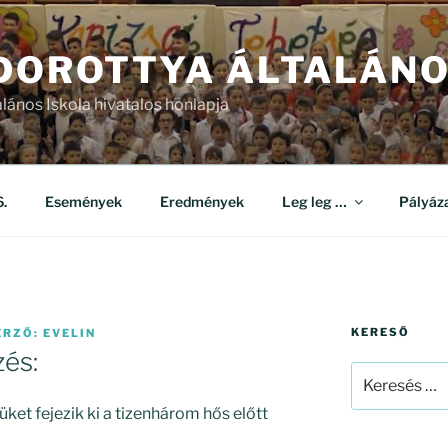
 DOROTTYA ÁLTALÁNO
alános Iskola hivatalos honlapja
.
Események
Eredmények
Leg leg …
Pályáz
KERESŐ
ERZŐ:
EVELIN
és:
Keresés
a
üket fejezik ki a tizenhárom hős előtt
következő
kifejezésre: