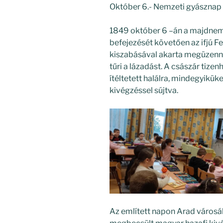
Október 6.- Nemzeti gyásznap
1849 október 6 –án a majdnem
befejezését követően az ifjú F
kiszabásával akarta megüzen
tűri a lázadást. A császár ti
ítéltetett halálra, mindegyikü
kivégzéssel sújtva.
Az említett napon Arad városáb