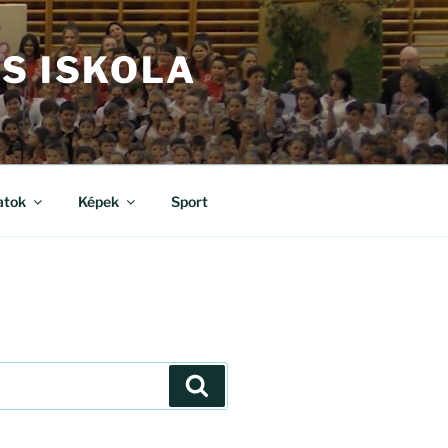
S ISKOLA
atok
Képek
Sport
Keresés