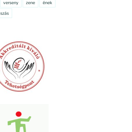
verseny
zene
ének
szás