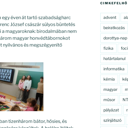
CIMKEFELHŐ
 egy éven át tartó szabadságharc
advent
al
erenc József császár súlyos büntetés
beiratkozás
ni a magyaroknak: birodalmában nem
zenhárom magyar honvédtábornokot
dorottya-nap
ket nyilvános és megszégyenítő
fizika
foci
határtalanul
informatika
kémia
ké
magyar
m
műsor
N
pályázat
r
színjátszó
an tizenhárom bátor, hősies, és