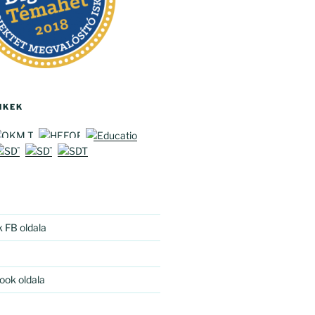
NKEK
k FB oldala
ook oldala