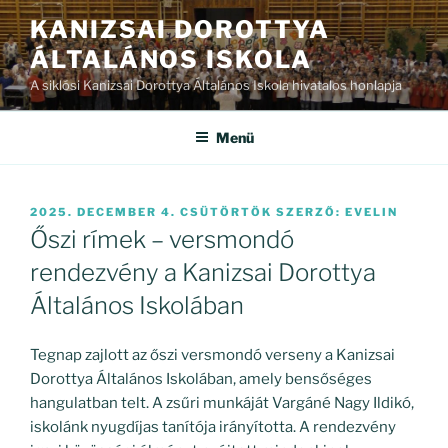
Tartalomhoz
KANIZSAI DOROTTYA
ÁLTALÁNOS ISKOLA
A siklósi Kanizsai Dorottya Általános Iskola hivatalos honlapja
Menü
BEKÜLDVE:
2025. DECEMBER 4. CSÜTÖRTÖK
SZERZŐ:
EVELIN
Őszi rímek – versmondó
rendezvény a Kanizsai Dorottya
Általános Iskolában
Tegnap zajlott az őszi versmondó verseny a Kanizsai
Dorottya Általános Iskolában, amely bensőséges
hangulatban telt. A zsűri munkáját Vargáné Nagy Ildikó,
iskolánk nyugdíjas tanítója irányította. A rendezvény