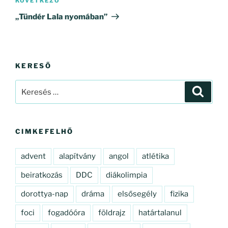
Következő
KÖVETKEZŐ
bejegyzés
„Tündér Lala nyomában”
KERESŐ
Keresés
Keresé
a
következő
kifejezésre:
CIMKEFELHŐ
advent
alapítvány
angol
atlétika
beiratkozás
DDC
diákolimpia
dorottya-nap
dráma
elsősegély
fizika
foci
fogadóóra
földrajz
határtalanul