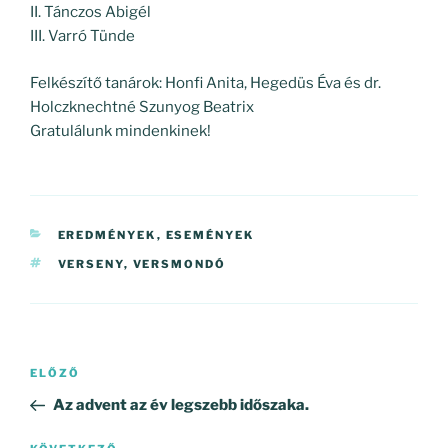
II. Tánczos Abigél
III. Varró Tünde
Felkészítő tanárok: Honfi Anita, Hegedüs Éva és dr.
Holczknechtné Szunyog Beatrix
Gratulálunk mindenkinek!
KATEGÓRIÁK
EREDMÉNYEK
,
ESEMÉNYEK
CÍMKÉK
VERSENY
,
VERSMONDÓ
Bejegyzés
Korábbi
ELŐZŐ
navigáció
bejegyzés
Az advent az év legszebb időszaka.