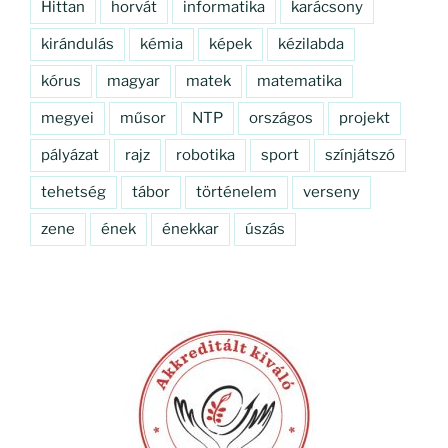
Hittan
horvát
informatika
karácsony
kirándulás
kémia
képek
kézilabda
kórus
magyar
matek
matematika
megyei
műsor
NTP
országos
projekt
pályázat
rajz
robotika
sport
színjátszó
tehetség
tábor
történelem
verseny
zene
ének
énekkar
úszás