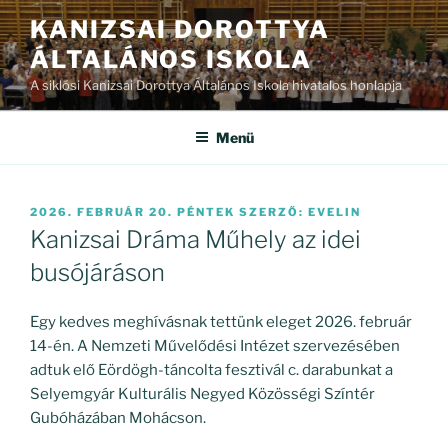
Tartalomhoz
KANIZSAI DOROTTYA
ÁLTALÁNOS ISKOLA
A siklósi Kanizsai Dorottya Általános Iskola hivatalos honlapja
Menü
BEKÜLDVE:
2026. FEBRUÁR 20. PÉNTEK
SZERZŐ:
EVELIN
Kanizsai Dráma Műhely az idei
busójáráson
Egy kedves meghívásnak tettünk eleget 2026. február
14-én. A Nemzeti Művelődési Intézet szervezésében
adtuk elő Eördögh-táncolta fesztivál c. darabunkat a
Selyemgyár Kulturális Negyed Közösségi Színtér
Gubóházában Mohácson.