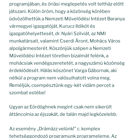
programjában, és óriási meglepetés volt teltház előtt
játszani. Külön öröm, hogy a közönség körében
üdvözölhettük a Nemzeti Művelődési Intézet Baranya
vármegyei igazgatóját, Kurucz Ildikót és
igazgatóhelyettesét, dr. Nyári Szilviát, az NMI
munkatársait, valamint Cserdi Áront, Mohács Város
alpolgármesterét. Köszönjük szépen a Nemzeti
Művelődési Intézet töretlen bizalmát felénk, a
mohácsiak vendégszeretetét, a nagyszámú közönség
érdeklődését. Hálás köszönet Varga Gábornak, aki
nélkül a program nem valósulhatott volna meg.
Reméljük, csempésztünk egy-két vidám percet a
szombat estébe!
Ugyan az Eördöghnek megint csak nem sikerült
áttáncolnia az éjszakát, de talán majd legközelebb.
Az esemény „Drámázz velünk!” c. komplex
tehetséggondozó programunk programeleme. Az