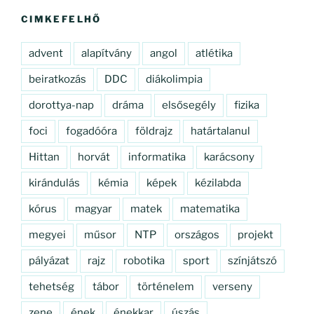
kifejezésre:
CIMKEFELHŐ
advent
alapítvány
angol
atlétika
beiratkozás
DDC
diákolimpia
dorottya-nap
dráma
elsősegély
fizika
foci
fogadóóra
földrajz
határtalanul
Hittan
horvát
informatika
karácsony
kirándulás
kémia
képek
kézilabda
kórus
magyar
matek
matematika
megyei
műsor
NTP
országos
projekt
pályázat
rajz
robotika
sport
színjátszó
tehetség
tábor
történelem
verseny
zene
ének
énekkar
úszás