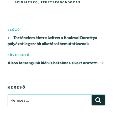
SZÍNJÁTSZÓ
,
TEHETSÉGGONDOZÁS
Bejegyzés
Korábbi
ELŐZŐ
navigáció
bejegyzés
Történelem életre keltve: a Kanizsai Dorottya
pályázat legszebb alkotásai bemutatkoznak
Következő
KÖVETKEZŐ
bejegyzés
Alsós farsangunk idén is hatalmas sikert aratott.
KERESŐ
Keresés
Keresé
a
következő