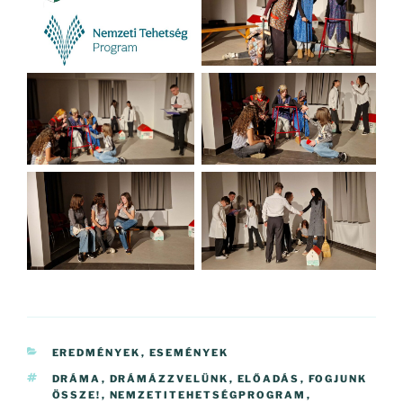
KATEGÓRIÁK
EREDMÉNYEK
,
ESEMÉNYEK
CÍMKÉK
DRÁMA
,
DRÁMÁZZVELÜNK
,
ELŐADÁS
,
FOGJUNK
ÖSSZE!
,
NEMZETITEHETSÉGPROGRAM
,