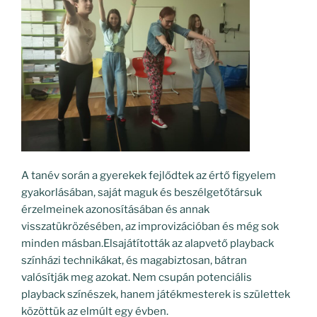
A tanév során a gyerekek fejlődtek az értő figyelem
gyakorlásában, saját maguk és beszélgetőtársuk
érzelmeinek azonosításában és annak
visszatükrözésében, az improvizációban és még sok
minden másban.Elsajátították az alapvető playback
színházi technikákat, és magabiztosan, bátran
valósítják meg azokat. Nem csupán potenciális
playback színészek, hanem játékmesterek is születtek
közöttük az elmúlt egy évben.