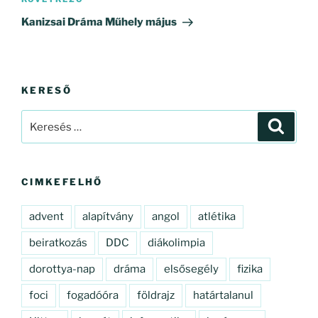
Következő
bejegyzés
Kanizsai Dráma Műhely május
KERESŐ
Keresés
Keresé
a
következő
kifejezésre:
CIMKEFELHŐ
advent
alapítvány
angol
atlétika
beiratkozás
DDC
diákolimpia
dorottya-nap
dráma
elsősegély
fizika
foci
fogadóóra
földrajz
határtalanul