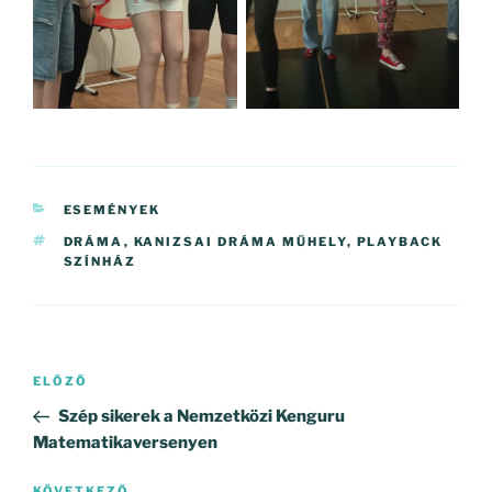
KATEGÓRIÁK
ESEMÉNYEK
CÍMKÉK
DRÁMA
,
KANIZSAI DRÁMA MŰHELY
,
PLAYBACK
SZÍNHÁZ
Bejegyzés
Korábbi
ELŐZŐ
navigáció
bejegyzés
Szép sikerek a Nemzetközi Kenguru
Matematikaversenyen
KÖVETKEZŐ