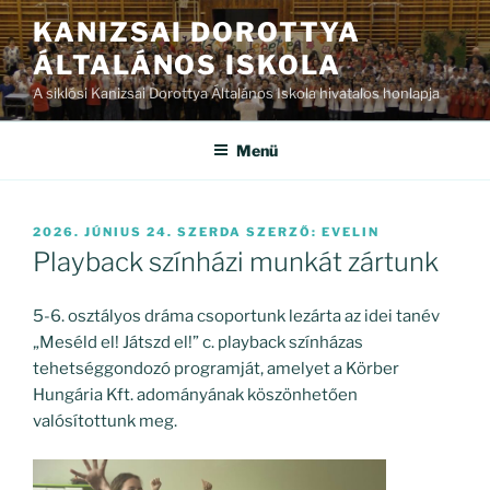
Tartalomhoz
KANIZSAI DOROTTYA
ÁLTALÁNOS ISKOLA
A siklósi Kanizsai Dorottya Általános Iskola hivatalos honlapja
Menü
BEKÜLDVE:
2026. JÚNIUS 24. SZERDA
SZERZŐ:
EVELIN
Playback színházi munkát zártunk
5-6. osztályos dráma csoportunk lezárta az idei tanév
„Meséld el! Játszd el!” c. playback színházas
tehetséggondozó programját, amelyet a Körber
Hungária Kft. adományának köszönhetően
valósítottunk meg.