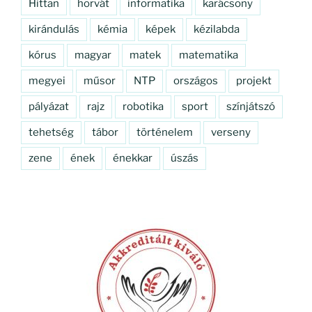
Hittan
horvát
informatika
karácsony
kirándulás
kémia
képek
kézilabda
kórus
magyar
matek
matematika
megyei
műsor
NTP
országos
projekt
pályázat
rajz
robotika
sport
színjátszó
tehetség
tábor
történelem
verseny
zene
ének
énekkar
úszás