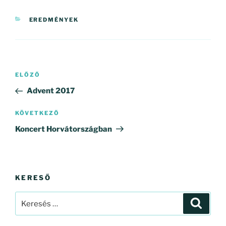
KATEGÓRIÁK
EREDMÉNYEK
Bejegyzés
Korábbi
ELŐZŐ
navigáció
bejegyzés
Advent 2017
Következő
KÖVETKEZŐ
bejegyzés
Koncert Horvátországban
KERESŐ
Keresés
Keresé
a
következő