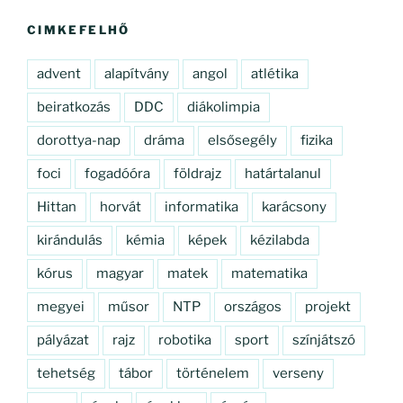
kifejezésre:
CIMKEFELHŐ
advent
alapítvány
angol
atlétika
beiratkozás
DDC
diákolimpia
dorottya-nap
dráma
elsősegély
fizika
foci
fogadóóra
földrajz
határtalanul
Hittan
horvát
informatika
karácsony
kirándulás
kémia
képek
kézilabda
kórus
magyar
matek
matematika
megyei
műsor
NTP
országos
projekt
pályázat
rajz
robotika
sport
színjátszó
tehetség
tábor
történelem
verseny