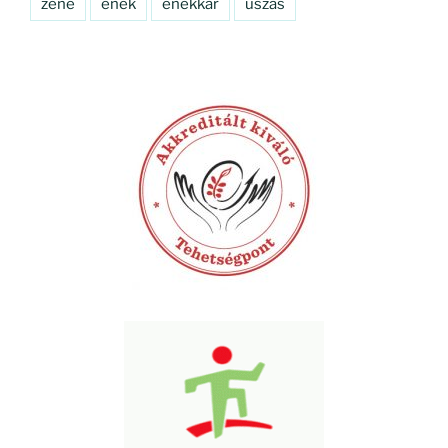
zene
ének
énekkar
úszás