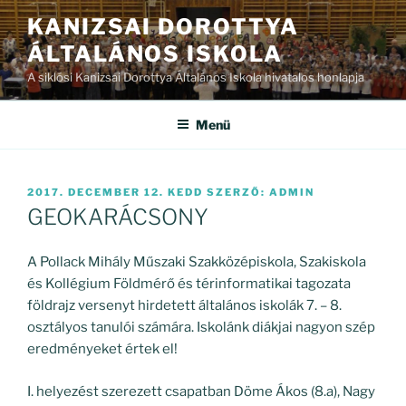
Tartalomhoz
KANIZSAI DOROTTYA
ÁLTALÁNOS ISKOLA
A siklósi Kanizsai Dorottya Általános Iskola hivatalos honlapja
Menü
BEKÜLDVE:
2017. DECEMBER 12. KEDD
SZERZŐ:
ADMIN
GEOKARÁCSONY
A Pollack Mihály Műszaki Szakközépiskola, Szakiskola
és Kollégium Földmérő és térinformatikai tagozata
földrajz versenyt hirdetett általános iskolák 7. – 8.
osztályos tanulói számára. Iskolánk diákjai nagyon szép
eredményeket értek el!
I. helyezést szerezett csapatban Döme Ákos (8.a), Nagy