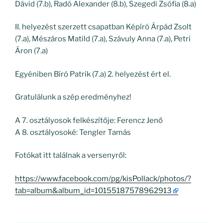
Dávid (7.b), Radó Alexander (8.b), Szegedi Zsófia (8.a)
II. helyezést szerzett csapatban Képíró Árpád Zsolt
(7.a), Mészáros Matild (7.a), Szávuly Anna (7.a), Petri
Áron (7.a)
Egyéniben Bíró Patrik (7.a) 2. helyezést ért el.
Gratulálunk a szép eredményhez!
A 7. osztályosok felkészítője: Ferencz Jenő
A 8. osztályosoké: Tengler Tamás
Fotókat itt találnak a versenyről:
https://www.facebook.com/pg/kisPollack/photos/?
tab=album&album_id=10155187578962913