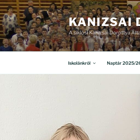
Tartalomhoz
KANIZSAI
A siklósi Kanizsai Dorottya Ált
Iskolánkról
Naptár 2025/26