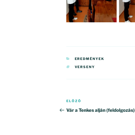
KATEGÓRIÁK
EREDMÉNYEK
CÍMKÉK
VERSENY
Bejegyzés
Korábbi
ELŐZŐ
navigáció
bejegyzés
Vár a Tenkes alján (feldolgozás)