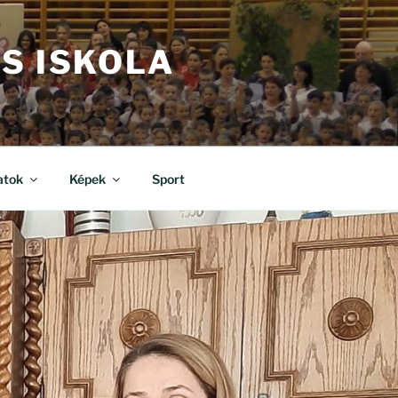
S ISKOLA
atok
Képek
Sport