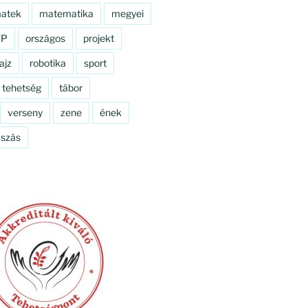
atek
matematika
megyei
TP
országos
projekt
ajz
robotika
sport
tehetség
tábor
verseny
zene
ének
szás