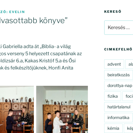
KERESŐ
ZŐ:
EVELIN
golvasottabb könyve”
Keresés
a
következő
kifejezésre:
abriella adta át „Biblia- a világ
CIMKEFELHŐ
os verseny 5 helyezett csapatának az
dizsár 6.a, Kakas Kristóf 5.a és Ősi
advent
al
k és felkészítőjüknek, Honfi Anita
beiratkozás
dorottya-nap
fizika
foci
határtalanul
informatika
kémia
ké