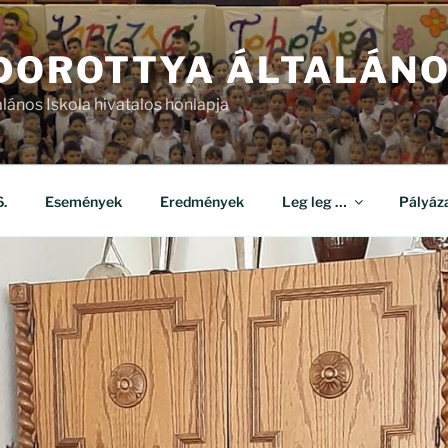
 DOROTTYA ÁLTALÁNO
alános Iskola hivatalos honlapja
.
Események
Eredmények
Leg leg …
Pályáz