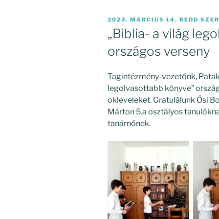
BEKÜLDVE:
2023. MÁRCIUS 14. KEDD
SZER
„Biblia- a világ le
országos verseny
Tagintézmény-vezetőnk, Pataki G
legolvasottabb könyve” ország
okleveleket. Gratulálunk Ősi Bol
Márton 5.a osztályos tanulókna
tanárnőnek.