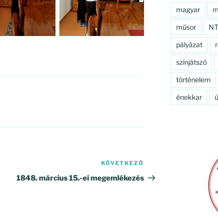
magyar
m
műsor
N
pályázat
r
színjátszó
történelem
énekkar
ú
KÖVETKEZŐ
Következő
bejegyzés
1848. március 15.-ei megemlékezés