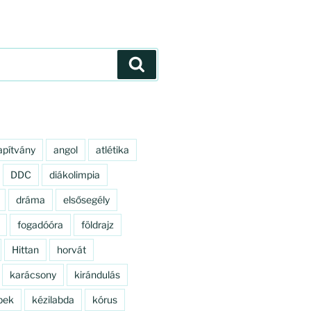
Keresés
apítvány
angol
atlétika
DDC
diákolimpia
dráma
elsősegély
fogadóóra
földrajz
Hittan
horvát
karácsony
kirándulás
pek
kézilabda
kórus